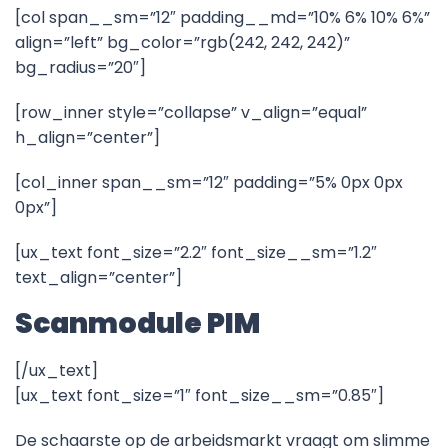
[col span__sm=”12″ padding__md=”10% 6% 10% 6%”
align=”left” bg_color=”rgb(242, 242, 242)”
bg_radius=”20″]
[row_inner style=”collapse” v_align=”equal”
h_align=”center”]
[col_inner span__sm=”12″ padding=”5% 0px 0px
0px”]
[ux_text font_size=”2.2″ font_size__sm=”1.2″
text_align=”center”]
Scanmodule PIM
[/ux_text]
[ux_text font_size=”1″ font_size__sm=”0.85″]
De schaarste op de arbeidsmarkt vraagt om slimme