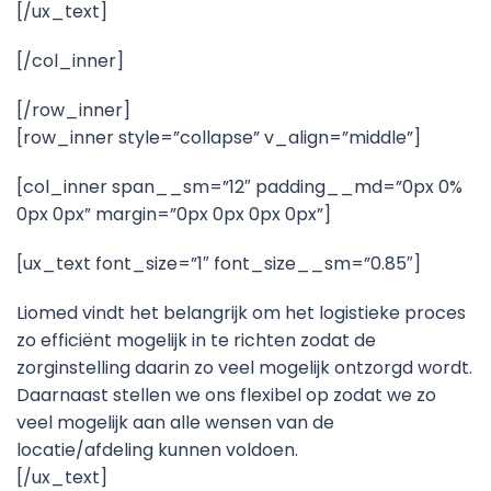
[/ux_text]
[/col_inner]
[/row_inner]
[row_inner style=”collapse” v_align=”middle”]
[col_inner span__sm=”12″ padding__md=”0px 0%
0px 0px” margin=”0px 0px 0px 0px”]
[ux_text font_size=”1″ font_size__sm=”0.85″]
Liomed vindt het belangrijk om het logistieke proces
zo efficiënt mogelijk in te richten zodat de
zorginstelling daarin zo veel mogelijk ontzorgd wordt.
Daarnaast stellen we ons flexibel op zodat we zo
veel mogelijk aan alle wensen van de
locatie/afdeling kunnen voldoen.
[/ux_text]