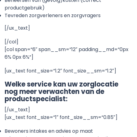
Beheersen van (gevolg)kosten (correct
productgebruik)
Tevreden zorgverleners en zorgvragers
[/ux_text]
[/col]
[col span=”6″ span__sm=”12″ padding__md=”0px
6% 0px 6%”]
[ux_text font_size=”1.2″ font_size__sm=”1.2″]
Welke service kan uw zorglocatie
nog meer verwachten van de
productspecialist:
[/ux_text]
[ux_text font_size=”1″ font_size__sm=”0.85″]
Bewoners intakes en advies op maat