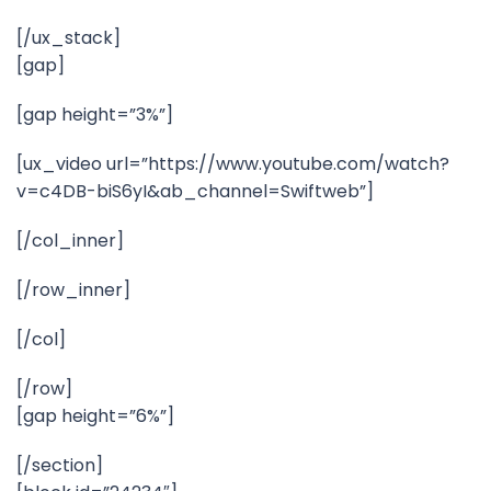
[/ux_stack]
[gap]
[gap height=”3%”]
[ux_video url=”https://www.youtube.com/watch?
v=c4DB-biS6yI&ab_channel=Swiftweb”]
[/col_inner]
[/row_inner]
[/col]
[/row]
[gap height=”6%”]
[/section]