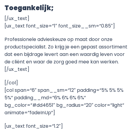
Toegankelijk;
[/ux_text]
[ux_text font_size=”1″ font_size__sm=”0.85″]
Professionele advieskeuze op maat door onze
productspecialist. Zo krijg je een gepast assortiment
dat een bijdrage levert aan een waardig leven voor
de cliënt en waar de zorg goed mee kan werken.
[/ux_text]
[/col]
[col span=”6″ span__sm=”12″ padding=”5% 5% 5%
5%” padding__md=”6% 6% 6% 6%”
bg_color=”#dd4651″ bg_radius=”20″ color=”light”
animate=”fadeInUp”]
[ux_text font_size=”1.2″]