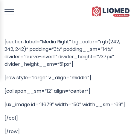
[section label=”Media Right” bg_color=”rgb(242,
242, 242)” padding=”3%” padding__sm=”14%”
divider=”curve-invert” divider_height=”237px”
divider_height__sm=”51px”]
[row style=”large” v_align=”middle”]
[col span__sm=”12″ align=”center”]
[ux_image id=”11679″ width=”50″ width__sm=”69″]
[/col]
[/row]