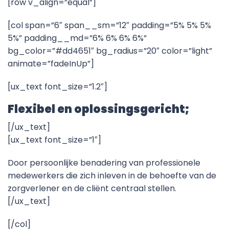
[row v_align=”equal”]
[col span=”6″ span__sm=”12″ padding=”5% 5% 5%
5%” padding__md=”6% 6% 6% 6%”
bg_color=”#dd4651″ bg_radius=”20″ color=”light”
animate=”fadeInUp”]
[ux_text font_size=”1.2″]
Flexibel en oplossingsgericht;
[/ux_text]
[ux_text font_size=”1″]
Door persoonlijke benadering van professionele
medewerkers die zich inleven in de behoefte van de
zorgverlener en de cliënt centraal stellen.
[/ux_text]
[/col]