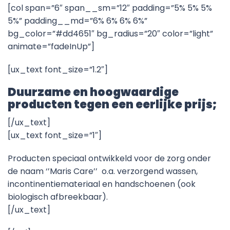
[col span=”6″ span__sm=”12″ padding=”5% 5% 5%
5%” padding__md=”6% 6% 6% 6%”
bg_color=”#dd4651″ bg_radius=”20″ color=”light”
animate=”fadeInUp”]
[ux_text font_size=”1.2″]
Duurzame en hoogwaardige
producten tegen een eerlijke prijs;
[/ux_text]
[ux_text font_size=”1″]
Producten speciaal ontwikkeld voor de zorg onder
de naam ‘’Maris Care’’ o.a. verzorgend wassen,
incontinentiemateriaal en handschoenen (ook
biologisch afbreekbaar).
[/ux_text]