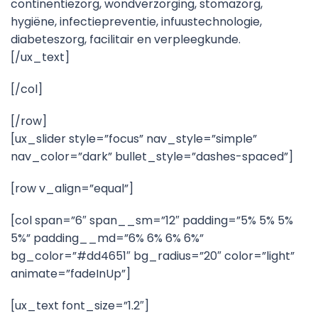
continentiezorg, wondverzorging, stomazorg,
hygiëne, infectiepreventie, infuustechnologie,
diabeteszorg, facilitair en verpleegkunde.
[/ux_text]
[/col]
[/row]
[ux_slider style=”focus” nav_style=”simple”
nav_color=”dark” bullet_style=”dashes-spaced”]
[row v_align=”equal”]
[col span=”6″ span__sm=”12″ padding=”5% 5% 5%
5%” padding__md=”6% 6% 6% 6%”
bg_color=”#dd4651″ bg_radius=”20″ color=”light”
animate=”fadeInUp”]
[ux_text font_size=”1.2″]