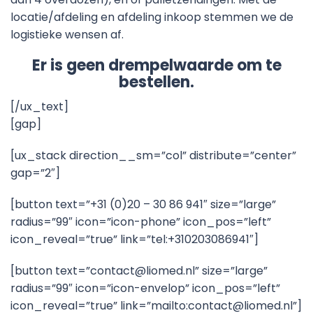
locatie/afdeling en afdeling inkoop stemmen we de
logistieke wensen af.
Er is geen drempelwaarde om te
bestellen.
[/ux_text]
[gap]
[ux_stack direction__sm=”col” distribute=”center”
gap=”2″]
[button text=”+31 (0)20 – 30 86 941″ size=”large”
radius=”99″ icon=”icon-phone” icon_pos=”left”
icon_reveal=”true” link=”tel:+310203086941″]
[button text=”contact@liomed.nl” size=”large”
radius=”99″ icon=”icon-envelop” icon_pos=”left”
icon_reveal=”true” link=”mailto:contact@liomed.nl”]