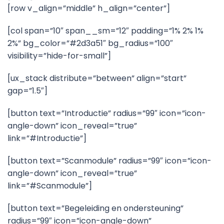
[row v_align=”middle” h_align=”center”]
[col span=”10″ span__sm=”12″ padding=”1% 2% 1%
2%” bg_color=”#2d3a51″ bg_radius=”100″
visibility=”hide-for-small”]
[ux_stack distribute=”between” align=”start”
gap=”1.5″]
[button text=”Introductie” radius=”99″ icon=”icon-
angle-down” icon_reveal=”true”
link=”#Introductie”]
[button text=”Scanmodule” radius=”99″ icon=”icon-
angle-down” icon_reveal=”true”
link=”#Scanmodule”]
[button text=”Begeleiding en ondersteuning”
radius=”99″ icon=”icon-angle-down”