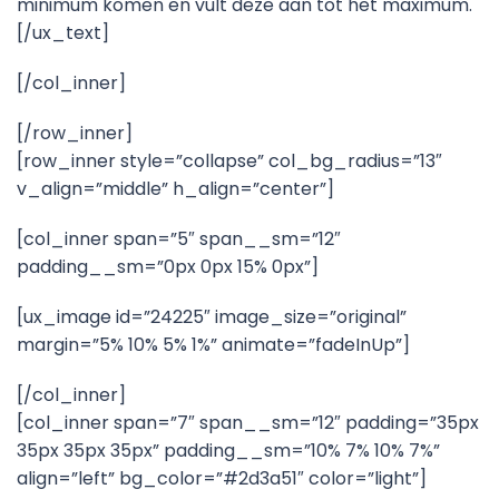
minimum komen en vult deze aan tot het maximum.
[/ux_text]
[/col_inner]
[/row_inner]
[row_inner style=”collapse” col_bg_radius=”13″
v_align=”middle” h_align=”center”]
[col_inner span=”5″ span__sm=”12″
padding__sm=”0px 0px 15% 0px”]
[ux_image id=”24225″ image_size=”original”
margin=”5% 10% 5% 1%” animate=”fadeInUp”]
[/col_inner]
[col_inner span=”7″ span__sm=”12″ padding=”35px
35px 35px 35px” padding__sm=”10% 7% 10% 7%”
align=”left” bg_color=”#2d3a51″ color=”light”]