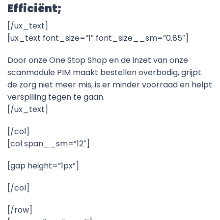
Efficiënt;
[/ux_text]
[ux_text font_size=”1″ font_size__sm=”0.85″]
Door onze One Stop Shop en de inzet van onze
scanmodule PIM maakt bestellen overbodig, grijpt
de zorg niet meer mis, is er minder voorraad en helpt
verspilling tegen te gaan.
[/ux_text]
[/col]
[col span__sm=”12″]
[gap height=”1px”]
[/col]
[/row]