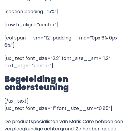
[section padding=”5%”]
[row h_align=”center”]
[col span__sm=”12″ padding__md=”0px 6% 0px
6%”]
[ux_text font_size=”2.2″ font_size__sm=”1.2″
text_align=”center”]
Begeleiding en
ondersteuning
[/ux_text]
[ux_text font_size=”1″ font_size__sm=”0.85″]
De productspecialisten van Maris Care hebben een
verpleegkundige achtergrond. Ze hebben goede