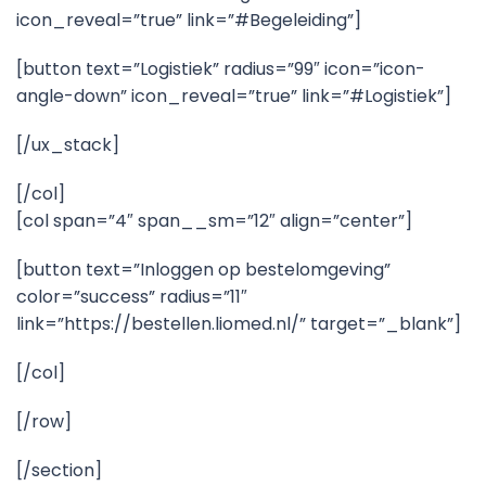
icon_reveal=”true” link=”#Begeleiding”]
[button text=”Logistiek” radius=”99″ icon=”icon-
angle-down” icon_reveal=”true” link=”#Logistiek”]
[/ux_stack]
[/col]
[col span=”4″ span__sm=”12″ align=”center”]
[button text=”Inloggen op bestelomgeving”
color=”success” radius=”11″
link=”https://bestellen.liomed.nl/” target=”_blank”]
[/col]
[/row]
[/section]