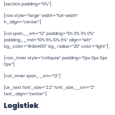
[section padding=”0%”]
[row style=”large” width=”full-width”
h_align=”center”]
[col span__sm=”12″ padding=”5% 0% 5% 0%”
padding__md=”10% 6% 10% 6%” align=”left”
bg_color=”#dd4651″ bg_radius=”20″ color=”light”]
[row_inner style=”collapse” padding=”0px 0px 0px
0px”]
[col_inner span__sm=”12″]
[ux_text font_size=”2.2″ font_size__sm=”2″
text_align=”center”]
Logistiek