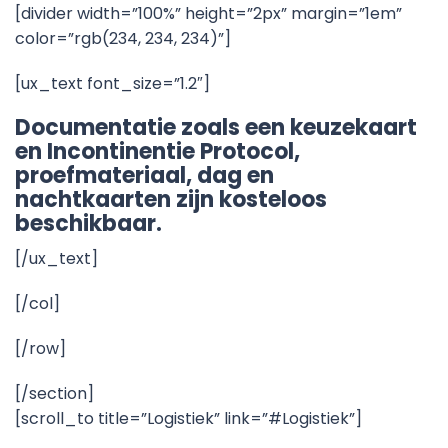
[divider width=”100%” height=”2px” margin=”1em”
color=”rgb(234, 234, 234)”]
[ux_text font_size=”1.2″]
Documentatie zoals een keuzekaart
en Incontinentie Protocol,
proefmateriaal, dag en
nachtkaarten zijn kosteloos
beschikbaar.
[/ux_text]
[/col]
[/row]
[/section]
[scroll_to title=”Logistiek” link=”#Logistiek”]