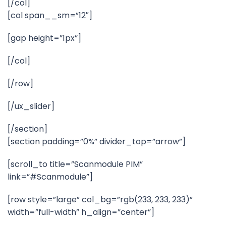
[/col]
[col span__sm=”12″]
[gap height=”1px”]
[/col]
[/row]
[/ux_slider]
[/section]
[section padding=”0%” divider_top=”arrow”]
[scroll_to title=”Scanmodule PIM”
link=”#Scanmodule”]
[row style=”large” col_bg=”rgb(233, 233, 233)”
width=”full-width” h_align=”center”]