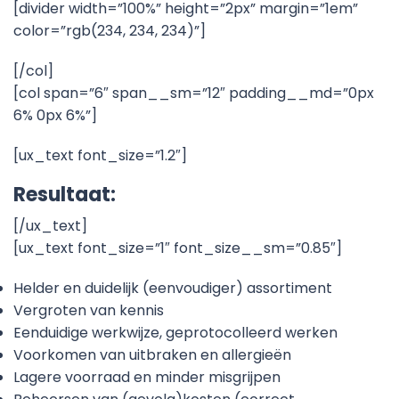
[divider width=”100%” height=”2px” margin=”1em”
color=”rgb(234, 234, 234)”]
[/col]
[col span=”6″ span__sm=”12″ padding__md=”0px
6% 0px 6%”]
[ux_text font_size=”1.2″]
Resultaat:
[/ux_text]
[ux_text font_size=”1″ font_size__sm=”0.85″]
Helder en duidelijk (eenvoudiger) assortiment
Vergroten van kennis
Eenduidige werkwijze, geprotocolleerd werken
Voorkomen van uitbraken en allergieën
Lagere voorraad en minder misgrijpen