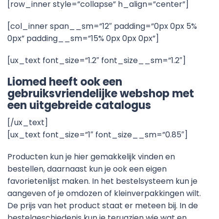
[row_inner style=”collapse” h_align=”center”]
[col_inner span__sm=”12″ padding=”0px 0px 5%
0px” padding__sm=”15% 0px 0px 0px”]
[ux_text font_size=”1.2″ font_size__sm=”1.2″]
Liomed heeft ook een
gebruiksvriendelijke webshop met
een uitgebreide catalogus
[/ux_text]
[ux_text font_size=”1″ font_size__sm=”0.85″]
Producten kun je hier gemakkelijk vinden en
bestellen, daarnaast kun je ook een eigen
favorietenlijst maken. In het bestelsysteem kun je
aangeven of je omdozen of kleinverpakkingen wilt.
De prijs van het product staat er meteen bij. In de
bestelgeschiedenis kun je terugzien wie wat en