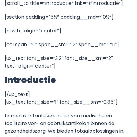
[scroll_to title=”Introductie” link=”#Introductie”]
[section padding=”5%” padding__md=”10%”]
[row h_align=”center”]
[col span=”6″ span__sm=”12″ span__md=”11″]
[ux_text font_size=”2.2″ font_size__sm=”2″
text_align=”center”]
Introductie
[/ux_text]
[ux_text font_size=”1″ font_size__sm=”0.85″]
Liomed is totaalleverancier van medische en
facilitaire ver- en gebruiksartikelen binnen de
gezondheidszorg. We bieden totaaloplossingen in,