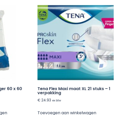
ger 60 x 60
Tena Flex Maxi maat XL 21 stuks – 1
verpakking
€
24.93
ex btw
agen
Toevoegen aan winkelwagen