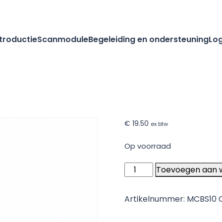
ntroductie
Scanmodule
Begeleiding en ondersteuning
Log
€
19.50
ex btw
Op voorraad
ABENA
Toevoegen aan 
-
Slip
Artikelnummer:
MCBS10
Premium
XXL2