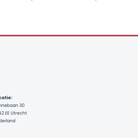
catie:
nnebaan 30
42 EE Utrecht
derland