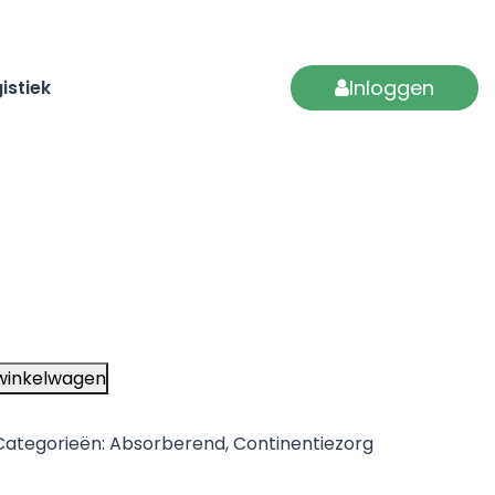
Inloggen
istiek
winkelwagen
Categorieën:
Absorberend
,
Continentiezorg