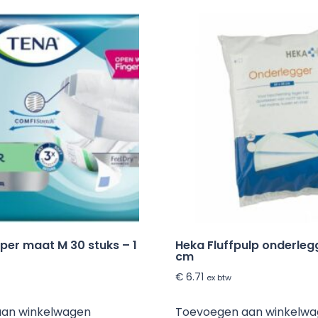
uper maat M 30 stuks – 1
Heka Fluffpulp onderleg
cm
€
6.71
ex btw
aan winkelwagen
Toevoegen aan winkelw