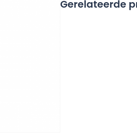
Gerelateerde 
aantal