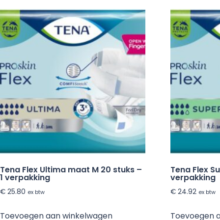
Tena Flex Ultima maat M 20 stuks –
Tena Flex S
1 verpakking
verpakking
€
25.80
€
24.92
ex btw
ex btw
Toevoegen aan winkelwagen
Toevoegen 