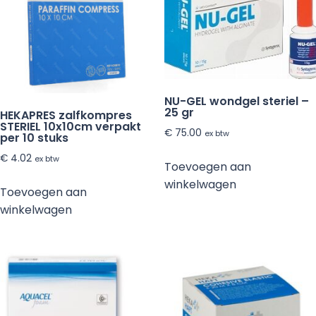
stuks
aantal
NU-GEL wondgel steriel –
25 gr
HEKAPRES zalfkompres
STERIEL 10x10cm verpakt
€
75.00
ex btw
per 10 stuks
€
4.02
ex btw
Toevoegen aan
winkelwagen
Toevoegen aan
winkelwagen