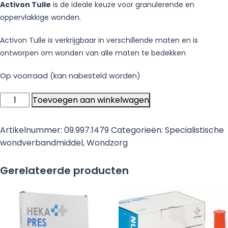
Activon Tulle
is de ideale keuze voor granulerende en
oppervlakkige wonden.
Activon Tulle is verkrijgbaar in verschillende maten en is
ontworpen om wonden van alle maten te bedekken
Op voorraad (kan nabesteld worden)
Activon
Toevoegen aan winkelwagen
Tulle
-
Artikelnummer:
09.997.1479
Categorieën:
Specialistische
100%
wondverbandmiddel
,
Wondzorg
Manuka
Honing
Gerelateerde producten
(5cm
x
5cm)
-
5