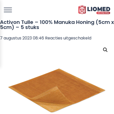
Activon Tulle – 100% Manuka Honing (5cm x
5cm) – 5 stuks
voor
7 augustus 2023 08:46
Reacties uitgeschakeld
Activon
Tulle
–
100%
Manuka
Honing
(5cm
x
5cm)
–
5