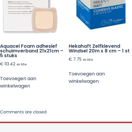
Aquacel Foam adhesief
Hekahaft Zelfklevend
schuimverband 21x21cm –
Windsel 20m x 8 cm – 1 st
5 stuks
€
7.75
ex btw
€
113.42
ex btw
Toevoegen aan
Toevoegen aan
winkelwagen
winkelwagen
Comments are closed