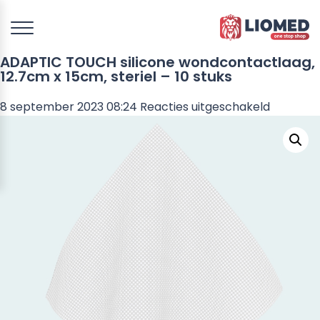
ADAPTIC TOUCH silicone wondcontactlaag,
12.7cm x 15cm, steriel – 10 stuks
voor
8 september 2023 08:24
Reacties uitgeschakeld
ADAPTIC
TOUCH
silicone
wondcon
12.7cm
x
15cm,
steriel
–
10
stuks