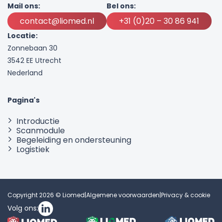
Mail ons:
Bel ons:
contact@liomed.nl
+31 (0)20 – 30 86 941
Locatie:
Zonnebaan 30
3542 EE Utrecht
Nederland
Pagina's
Introductie
Scanmodule
Begeleiding en ondersteuning
Logistiek
Copyright 2026 © Liomed
|
Algemene voorwaarden
|
Privacy & cookie
Volg ons: