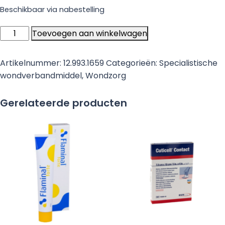
Beschikbaar via nabestelling
ADAPTIC
Toevoegen aan winkelwagen
TOUCH
silicone
Artikelnummer:
12.993.1659
Categorieën:
Specialistische
wondcontactlaag,
wondverbandmiddel
,
Wondzorg
12.7cm
x
Gerelateerde producten
15cm,
steriel
-
10
stuks
aantal