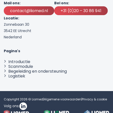
Mail ons:
Bel ons:
contact@liomed.nl
+31 (0)20 – 30 86 941
Locatie:
Zonnebaan 30
3542 EE Utrecht
Nederland
Pagina's
Introductie
Scanmodule
Begeleiding en ondersteuning
Logistiek
Copyright 2026 © Liomed
|
Algemene voorwaarden
|
Privacy & cookie
Volg ons: