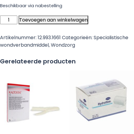
Beschikbaar via nabestelling
ADAPTIC
Toevoegen aan winkelwagen
TOUCH
silicone
Artikelnummer:
12.993.1661
Categorieën:
Specialistische
wondcontactlaag,
wondverbandmiddel
,
Wondzorg
7.6cm
x
Gerelateerde producten
11cm,
steriel
-
10
stuks
aantal