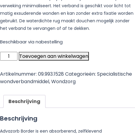
verweking minimaliseert. Het verband is geschikt voor licht tot
matig exsuderende wonden en kan zonder extra fixatie worden
gebruikt. De waterdichte rug maakt douchen mogelijk zonder
het verband te vervangen of af te dekken.
Beschikbaar via nabestelling
Advazorb
Toevoegen aan winkelwagen
Border
-
Artikelnummer:
09.993.1528
Categorieën:
Specialistische
Absorberend
wondverbandmiddel
,
Wondzorg
Schuimverband
(10cm
x
Beschrijving
20cm)
-
Beschrijving
10
stuks
Advazorb Border is een absorberend, zelfklevend