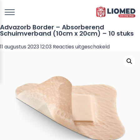
Advazorb Border – Absorberend
Schuimverband (10cm x 20cm) – 10 stuks
voor
11 augustus 2023 12:03
Reacties uitgeschakeld
Advazorb
Border
–
Absorberen
Schuimverb
(10cm
x
20cm)
–
10
stuks