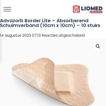
Advazorb Border Lite – Absorberend
Schuimverband (10cm x 10cm) – 10 stuks
voor
14 augustus 2023 07:13
Reacties uitgeschakeld
Advazorb
Border
Lite
–
Absorbere
Schuimver
(10cm
x
10cm)
–
10