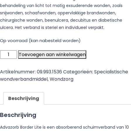
behandeling van licht tot matig exsuderende wonden, zoals
snijwonden, schaafwonden, oppervlakkige brandwonden,
chirurgische wonden, beenulcera, decubitus en diabetische
ulcera. Het verband is steriel en individueel verpakt.
Op voorraad (kan nabesteld worden)
Advazorb
Toevoegen aan winkelwagen
Border
Lite
Artikelnummer:
09.993.1536
Categorieën:
Specialistische
-
wondverbandmiddel
,
Wondzorg
Absorberend
Schuimverband
(10cm
Beschrijving
x
10cm)
Beschrijving
-
10
Advazorb Border Lite is een absorberend schuimverband van 10