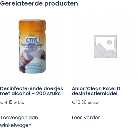
Gerelateerde producten
sprayflacon
-
1
liter
aantal
Desinfecterende doekjes
Anios’Clean Excel D
met alcohol – 200 stuks
desinfectiemiddel
€
4.15
€
10.36
ex btw
ex btw
Toevoegen aan
Lees verder
winkelwagen