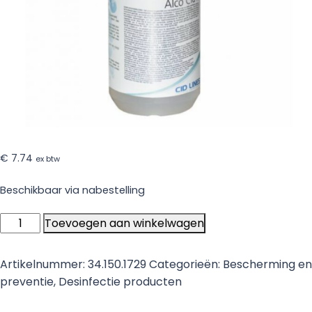
€
7.74
ex btw
Beschikbaar via nabestelling
Alco
Toevoegen aan winkelwagen
Sept
kant
Artikelnummer:
34.150.1729
Categorieën:
Bescherming en
en
preventie
,
Desinfectie producten
klare
alcoholreiniger