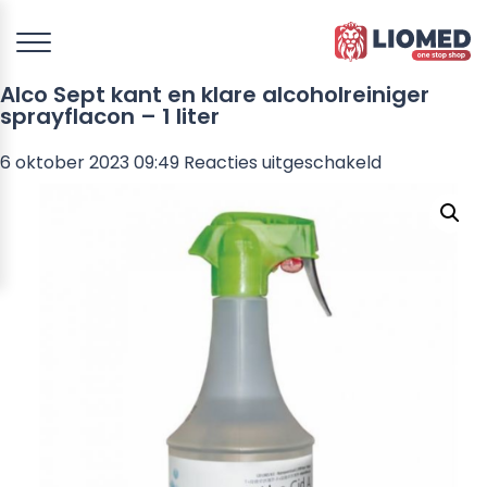
Alco Sept kant en klare alcoholreiniger
sprayflacon – 1 liter
voor
6 oktober 2023 09:49
Reacties uitgeschakeld
Alco
Sept
kant
en
klare
alcoholreini
sprayflacon
–
1
liter