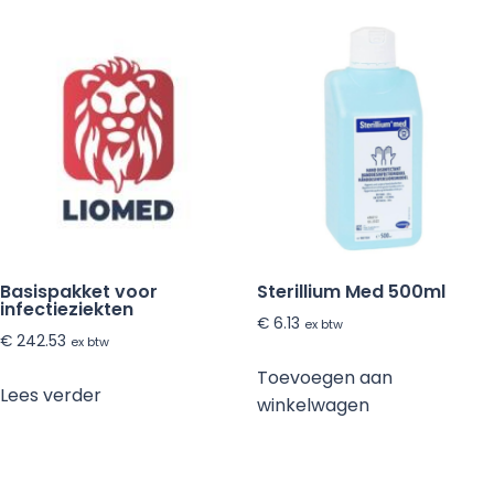
Basispakket voor
Sterillium Med 500ml
infectieziekten
€
6.13
ex btw
€
242.53
ex btw
Toevoegen aan
Lees verder
winkelwagen