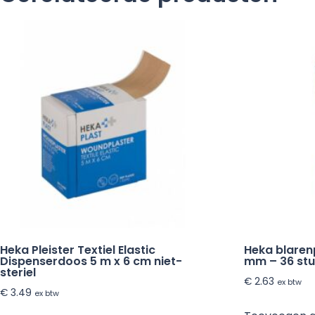
Heka Pleister Textiel Elastic
Heka blarenp
Dispenserdoos 5 m x 6 cm niet-
mm – 36 st
steriel
€
2.63
ex btw
€
3.49
ex btw