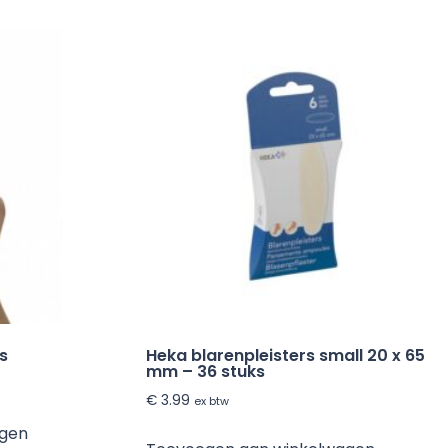
s
Heka blarenpleisters small 20 x 65
mm – 36 stuks
€
3.99
ex btw
agen