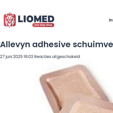
I
Allevyn adhesive schuimver
voor
27 juni 2025 16:03
Reacties uitgeschakeld
Allevyn
adhesive
schuimverband
met
kleefrand
12.5×12.5cm
steriel
–