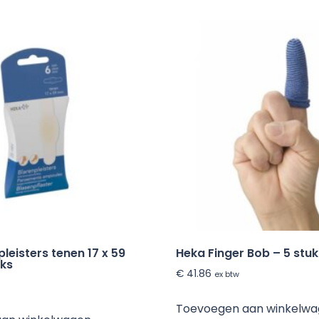
leisters tenen 17 x 59
Heka Finger Bob – 5 stuk
uks
€
41.86
ex btw
Toevoegen aan winkelw