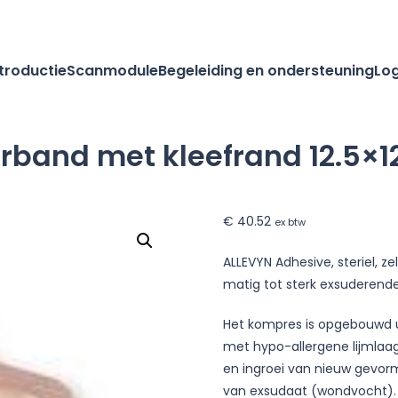
ntroductie
Scanmodule
Begeleiding en ondersteuning
Log
band met kleefrand 12.5×12.
€
40.52
ex btw
ALLEVYN Adhesive, steriel, 
matig tot sterk exsuderend
Het kompres is opgebouwd u
met hypo-allergene lijmlaag
en ingroei van nieuw gevorm
van exsudaat (wondvocht). 