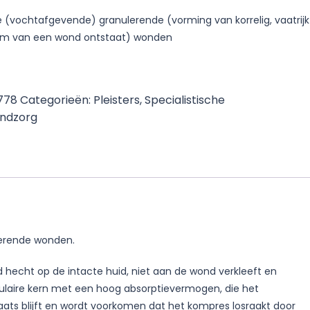
 (vochtafgevende) granulerende (vorming van korrelig, vaatrijk
em van een wond ontstaat) wonden
2778
Categorieën:
Pleisters
,
Specialistische
ndzorg
lerende wonden.
hecht op de intacte huid, niet aan de wond verkleeft en
lulaire kern met een hoog absorptievermogen, die het
laats blijft en wordt voorkomen dat het kompres losraakt door