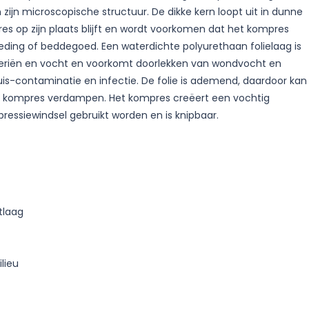
zijn microscopische structuur. De dikke kern loopt uit in dunne
s op zijn plaats blijft en wordt voorkomen dat het kompres
kleding of beddegoed. Een waterdichte polyurethaan folielaag is
teriën en vocht en voorkomt doorlekken van wondvocht en
uis-contaminatie en infectie. De folie is ademend, daardoor kan
et kompres verdampen. Het kompres creëert een vochtig
essiewindsel gebruikt worden en is knipbaar.
tlaag
lieu