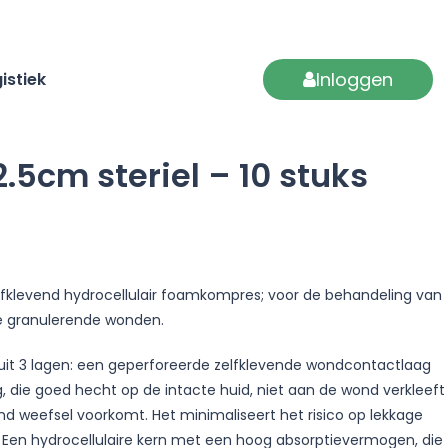
Inloggen
istiek
5cm steriel – 10 stuks
zelfklevend hydrocellulair foamkompres; voor de behandeling van
e granulerende wonden.
it 3 lagen: een geperforeerde zelfklevende wondcontactlaag
, die goed hecht op de intacte huid, niet aan de wond verkleeft
d weefsel voorkomt. Het minimaliseert het risico op lekkage
Een hydrocellulaire kern met een hoog absorptievermogen, die