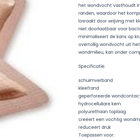
het wondvocht vasthoudt in 
randen, waardoor het kompre
losraakt door wrijving met 
niet doorlaatbaar voor bac
minimaliseert de kans op kr
overtollig wondvocht uit h
wondmilieu, kan onder compr
Specificatie:
schuimverband
kleefrand
geperforeerde wondcontac
hydrocelluliare kern
polyurethaan toplaag
creëert een vochtig wondmi
reduceert druk
Toepassen voor: