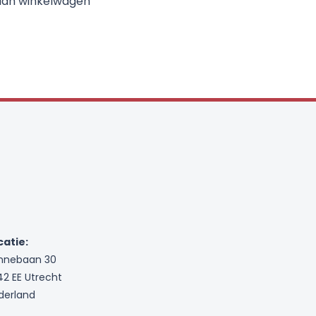
aan winkelwagen
catie:
nnebaan 30
42 EE Utrecht
derland