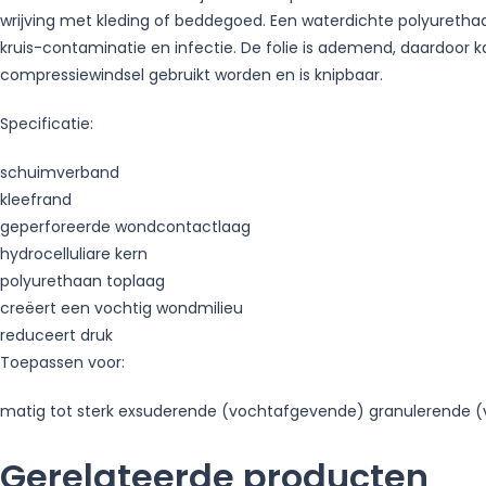
wrijving met kleding of beddegoed. Een waterdichte polyuretha
kruis-contaminatie en infectie. De folie is ademend, daardoor
compressiewindsel gebruikt worden en is knipbaar.
Specificatie:
schuimverband
kleefrand
geperforeerde wondcontactlaag
hydrocelluliare kern
polyurethaan toplaag
creëert een vochtig wondmilieu
reduceert druk
Toepassen voor:
matig tot sterk exsuderende (vochtafgevende) granulerende (v
Gerelateerde producten