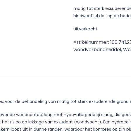
matig tot sterk exsuderende
bindweefsel dat op de bod
Uitverkocht
Artikelnummer:
100.741.
wondverbandmiddel
,
Wo
res; voor de behandeling van matig tot sterk exsuderende granu
levende wondcontactlaag met hypo-allergene lijmlaag, die goed 
 het risico op lekkage van exsudaat (wondvocht). Een hydrocel
 kern loopt uit in dunne randen, waardoor het kompres op zijn p