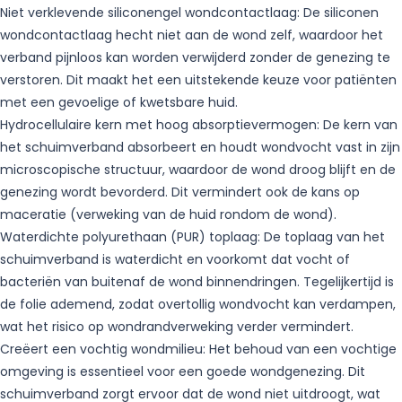
Niet verklevende siliconengel wondcontactlaag: De siliconen
wondcontactlaag hecht niet aan de wond zelf, waardoor het
verband pijnloos kan worden verwijderd zonder de genezing te
verstoren. Dit maakt het een uitstekende keuze voor patiënten
met een gevoelige of kwetsbare huid.
Hydrocellulaire kern met hoog absorptievermogen: De kern van
het schuimverband absorbeert en houdt wondvocht vast in zijn
microscopische structuur, waardoor de wond droog blijft en de
genezing wordt bevorderd. Dit vermindert ook de kans op
maceratie (verweking van de huid rondom de wond).
Waterdichte polyurethaan (PUR) toplaag: De toplaag van het
schuimverband is waterdicht en voorkomt dat vocht of
bacteriën van buitenaf de wond binnendringen. Tegelijkertijd is
de folie ademend, zodat overtollig wondvocht kan verdampen,
wat het risico op wondrandverweking verder vermindert.
Creëert een vochtig wondmilieu: Het behoud van een vochtige
omgeving is essentieel voor een goede wondgenezing. Dit
schuimverband zorgt ervoor dat de wond niet uitdroogt, wat