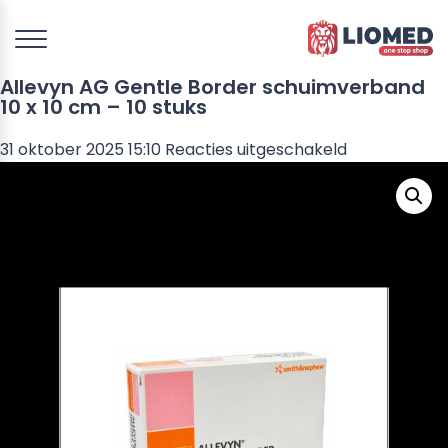
Allevyn AG Gentle Border schuimverband
10 x 10 cm – 10 stuks
voor
31 oktober 2025 15:10
Reacties uitgeschakeld
Allevyn
AG
Gentle
Border
schuimverb
10
x
10
cm
–
10