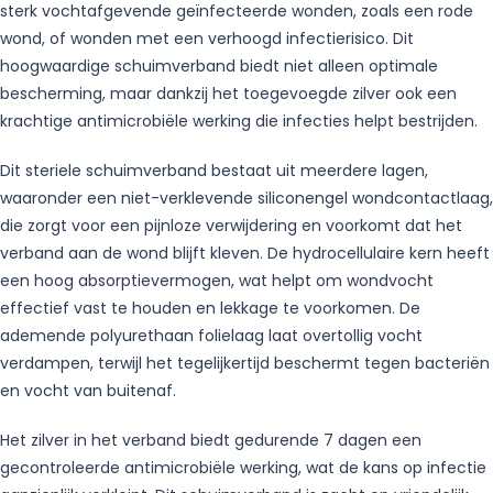
sterk vochtafgevende geïnfecteerde wonden, zoals een rode
wond, of wonden met een verhoogd infectierisico. Dit
hoogwaardige schuimverband biedt niet alleen optimale
bescherming, maar dankzij het toegevoegde zilver ook een
krachtige antimicrobiële werking die infecties helpt bestrijden.
Dit steriele schuimverband bestaat uit meerdere lagen,
waaronder een niet-verklevende siliconengel wondcontactlaag,
die zorgt voor een pijnloze verwijdering en voorkomt dat het
verband aan de wond blijft kleven. De hydrocellulaire kern heeft
een hoog absorptievermogen, wat helpt om wondvocht
effectief vast te houden en lekkage te voorkomen. De
ademende polyurethaan folielaag laat overtollig vocht
verdampen, terwijl het tegelijkertijd beschermt tegen bacteriën
en vocht van buitenaf.
Het zilver in het verband biedt gedurende 7 dagen een
gecontroleerde antimicrobiële werking, wat de kans op infectie