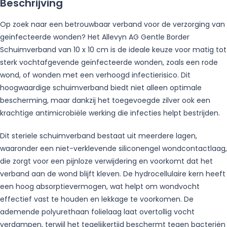
Beschrijving
Op zoek naar een betrouwbaar verband voor de verzorging van
geïnfecteerde wonden? Het Allevyn AG Gentle Border
Schuimverband van 10 x 10 cm is de ideale keuze voor matig tot
sterk vochtafgevende geïnfecteerde wonden, zoals een rode
wond, of wonden met een verhoogd infectierisico. Dit
hoogwaardige schuimverband biedt niet alleen optimale
bescherming, maar dankzij het toegevoegde zilver ook een
krachtige antimicrobiële werking die infecties helpt bestrijden.
Dit steriele schuimverband bestaat uit meerdere lagen,
waaronder een niet-verklevende siliconengel wondcontactlaag,
die zorgt voor een pijnloze verwijdering en voorkomt dat het
verband aan de wond blijft kleven. De hydrocellulaire kern heeft
een hoog absorptievermogen, wat helpt om wondvocht
effectief vast te houden en lekkage te voorkomen. De
ademende polyurethaan folielaag laat overtollig vocht
verdampen, terwijl het tegelijkertijd beschermt tegen bacteriën