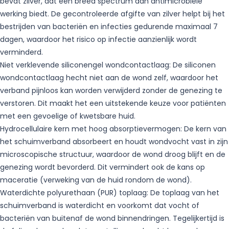
bevat zilver, dat een breed spectrum aan antimicrobiële
werking biedt. De gecontroleerde afgifte van zilver helpt bij het
bestrijden van bacteriën en infecties gedurende maximaal 7
dagen, waardoor het risico op infectie aanzienlijk wordt
verminderd.
Niet verklevende siliconengel wondcontactlaag: De siliconen
wondcontactlaag hecht niet aan de wond zelf, waardoor het
verband pijnloos kan worden verwijderd zonder de genezing te
verstoren. Dit maakt het een uitstekende keuze voor patiënten
met een gevoelige of kwetsbare huid.
Hydrocellulaire kern met hoog absorptievermogen: De kern van
het schuimverband absorbeert en houdt wondvocht vast in zijn
microscopische structuur, waardoor de wond droog blijft en de
genezing wordt bevorderd. Dit vermindert ook de kans op
maceratie (verweking van de huid rondom de wond).
Waterdichte polyurethaan (PUR) toplaag: De toplaag van het
schuimverband is waterdicht en voorkomt dat vocht of
bacteriën van buitenaf de wond binnendringen. Tegelijkertijd is