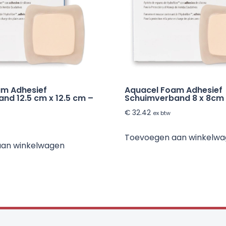
am Adhesief
Aquacel Foam Adhesief
nd 12.5 cm x 12.5 cm –
Schuimverband 8 x 8cm 
€
32.42
ex btw
Toevoegen aan winkelw
aan winkelwagen