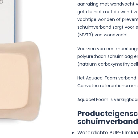
aanraking met wondvocht v
gel, die niet met de wond ve
vochtige wonden of preventi
schuimverband zorgt voor e
(MVTR) van wondvocht.
Voorzien van een meerlaags,
polyurethaan schuimlaag e
(natrium carboxymethylcell
Het Aquacel Foam verband zit
Convatec referentienummer
Aquacel Foam is verkrijgbaa
Producteigens
schuimverband
Waterdichte PUR-filmla