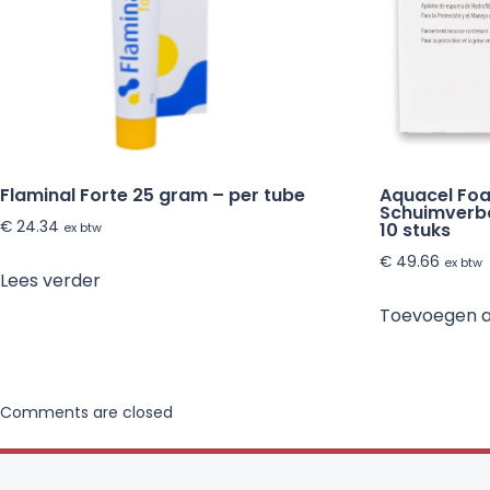
Flaminal Forte 25 gram – per tube
Aquacel Fo
Schuimverba
€
24.34
10 stuks
ex btw
€
49.66
ex btw
Lees verder
Toevoegen 
Comments are closed