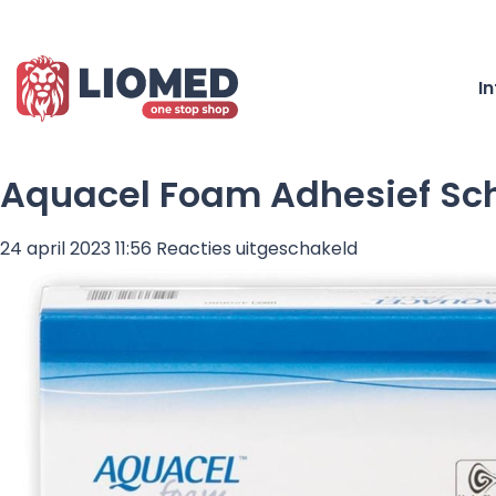
I
Aquacel Foam Adhesief Sch
voor
24 april 2023 11:56
Reacties uitgeschakeld
Aquacel
Foam
Adhesief
Schuimverband
10
x
20
cm