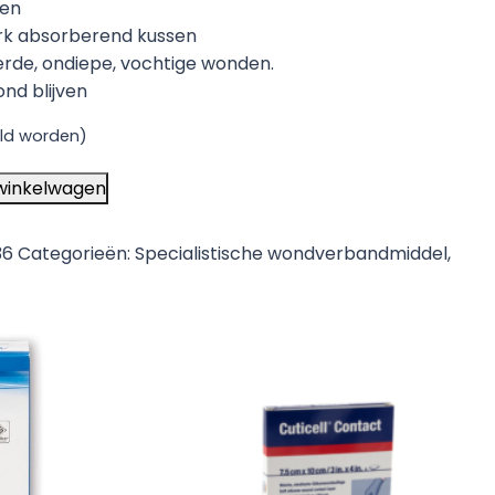
nen
erk absorberend kussen
erde, ondiepe, vochtige wonden.
nd blijven
ld worden)
winkelwagen
36
Categorieën:
Specialistische wondverbandmiddel
,