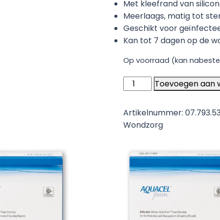
Met kleefrand van silico
Meerlaags, matig tot st
Geschikt voor geïnfecte
Kan tot 7 dagen op de wo
Op voorraad (kan nabeste
Aquacel
Toevoegen aan 
Foam
Adhesief
Artikelnummer:
07.793.5
Schuimverband
Wondzorg
10
x
20
cm
-
5
stuks
aantal