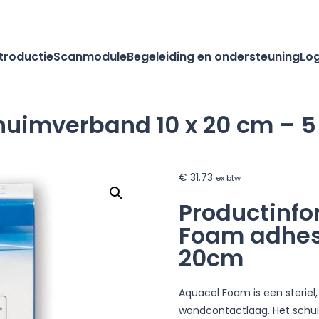
ntroductie
Scanmodule
Begeleiding en ondersteuning
Log
uimverband 10 x 20 cm – 5
€
31.73
ex btw
Productinfo
Foam adhes
20cm
Aquacel Foam is een steriel
wondcontactlaag. Het schui