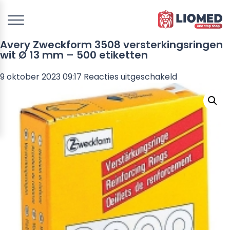
Avery Zweckform 3508 versterkingsringen
wit Ø 13 mm – 500 etiketten
voor
9 oktober 2023 09:17
Reacties uitgeschakeld
Avery
Zweckform
3508
versterkings
wit
Ø
13
mm
–
500
etiketten