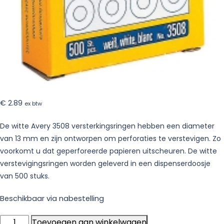
€
2.89
ex btw
De witte Avery 3508 versterkingsringen hebben een diameter
van 13 mm en zijn ontworpen om perforaties te verstevigen. Zo
voorkomt u dat geperforeerde papieren uitscheuren. De witte
verstevigingsringen worden geleverd in een dispenserdoosje
van 500 stuks.
Beschikbaar via nabestelling
Avery
Toevoegen aan winkelwagen