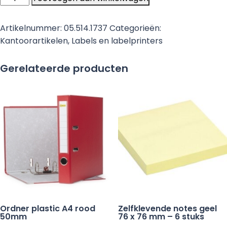
Zweckform
3508
Artikelnummer:
05.514.1737
Categorieën:
versterkingsringen
Kantoorartikelen
,
Labels en labelprinters
wit
Ø
Gerelateerde producten
13
mm
-
500
etiketten
aantal
Ordner plastic A4 rood
Zelfklevende notes geel
50mm
76 x 76 mm – 6 stuks