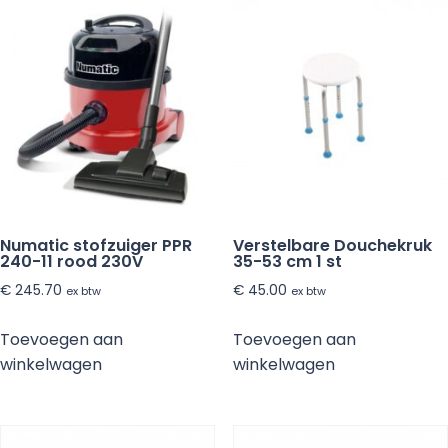
100
stuks
aantal
Numatic stofzuiger PPR
Verstelbare Douchekruk
240-11 rood 230V
35-53 cm 1 st
€
245.70
€
45.00
ex btw
ex btw
Toevoegen aan
Toevoegen aan
winkelwagen
winkelwagen