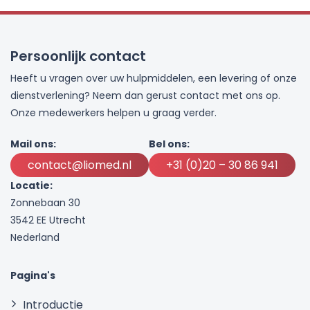
optie
kan
gekozen
worden
Persoonlijk contact
op
Heeft u vragen over uw hulpmiddelen, een levering of onze
de
dienstverlening? Neem dan gerust contact met ons op.
productp
Onze medewerkers helpen u graag verder.
Mail ons:
Bel ons:
contact@liomed.nl
+31 (0)20 – 30 86 941
Locatie:
Zonnebaan 30
3542 EE Utrecht
Nederland
Pagina's
Introductie