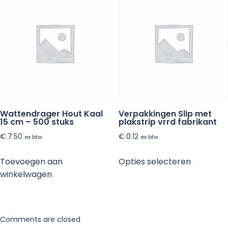
Wattendrager Hout Kaal
Verpakkingen Slip met
15 cm – 500 stuks
plakstrip vrrd fabrikant
€
7.50
€
0.12
ex btw
ex btw
Dit
Toevoegen aan
Opties selecteren
product
winkelwagen
heeft
meerder
variaties.
Deze
Comments are closed