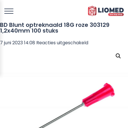
BD Blunt optreknaald 18G roze 303129
1,2x40mm 100 stuks
voor
7 juni 2023 14:08
Reacties uitgeschakeld
BD
Blunt
optreknaald
18G
roze
303129
1,2x40mm
100
stuks