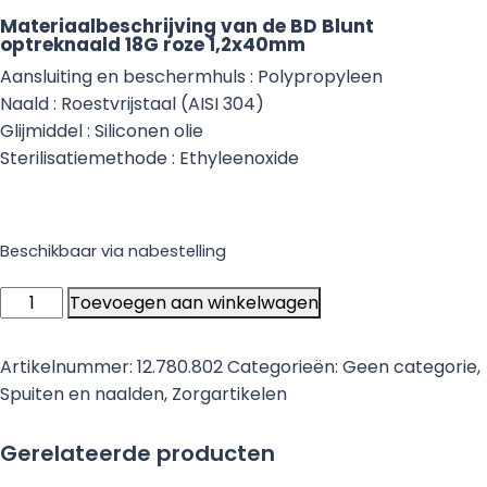
Materiaalbeschrijving van de BD Blunt
optreknaald 18G roze 1,2x40mm
Aansluiting en beschermhuls : Polypropyleen
Naald : Roestvrijstaal (AISI 304)
Glijmiddel : Siliconen olie
Sterilisatiemethode : Ethyleenoxide
Beschikbaar via nabestelling
BD
Toevoegen aan winkelwagen
Blunt
optreknaald
Artikelnummer:
12.780.802
Categorieën:
Geen categorie
,
18G
Spuiten en naalden
,
Zorgartikelen
roze
303129
Gerelateerde producten
1,2x40mm