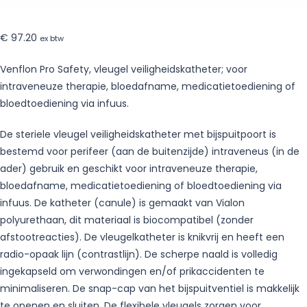
€
97.20
ex btw
Venflon Pro Safety, vleugel veiligheidskatheter; voor
intraveneuze therapie, bloedafname, medicatietoediening of
bloedtoediening via infuus.
De steriele vleugel veiligheidskatheter met bijspuitpoort is
bestemd voor perifeer (aan de buitenzijde) intraveneus (in de
ader) gebruik en geschikt voor intraveneuze therapie,
bloedafname, medicatietoediening of bloedtoediening via
infuus. De katheter (canule) is gemaakt van Vialon
polyurethaan, dit materiaal is biocompatibel (zonder
afstootreacties). De vleugelkatheter is knikvrij en heeft een
radio-opaak lijn (contrastlijn). De scherpe naald is volledig
ingekapseld om verwondingen en/of prikaccidenten te
minimaliseren. De snap-cap van het bijspuitventiel is makkelijk
te openen en sluiten. De flexibele vleugels zorgen voor