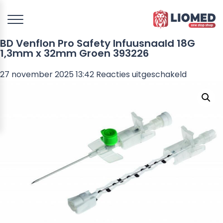
BD Venflon Pro Safety Infuusnaald 18G
1,3mm x 32mm Groen 393226
voor
27 november 2025 13:42
Reacties uitgeschakeld
BD
Venflon
Pro
Safety
Infuusnaa
18G
1,3mm
x
32mm
Groen
393226