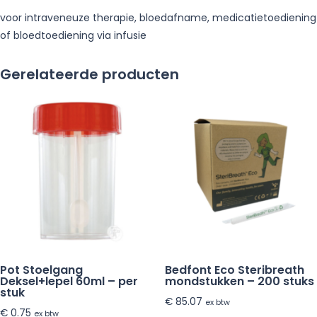
voor intraveneuze therapie, bloedafname, medicatietoediening
of bloedtoediening via infusie
Gerelateerde producten
Pot Stoelgang
Bedfont Eco Steribreath
Deksel+lepel 60ml – per
mondstukken – 200 stuks
stuk
€
85.07
ex btw
€
0.75
ex btw