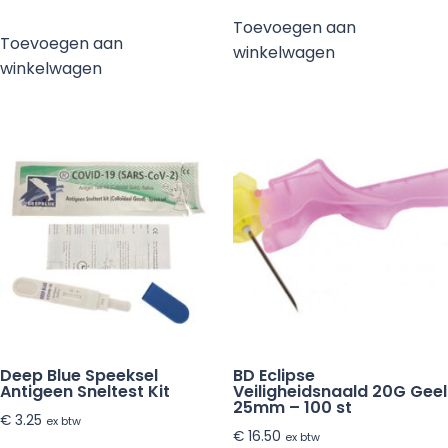
Toevoegen aan
Toevoegen aan
winkelwagen
winkelwagen
Deep Blue Speeksel
BD Eclipse
Antigeen Sneltest Kit
Veiligheidsnaald 20G Geel
25mm – 100 st
€
3.25
ex btw
€
16.50
ex btw