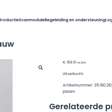
ntroductie
Scanmodule
Begeleiding en ondersteuning
Log
lauw
€
169.91
ex btw
Uitverkocht
Artikelnummer:
35.190.2
jassen
Gerelateerde 