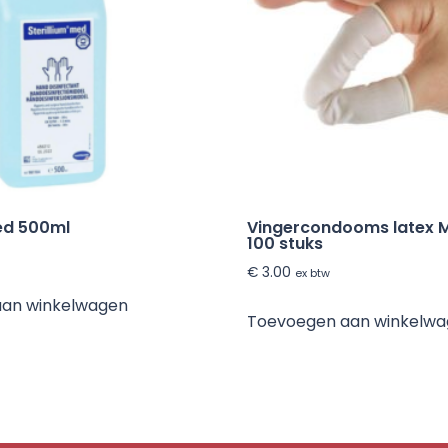
Med 500ml
Vingercondooms latex 
100 stuks
€
3.00
ex btw
aan winkelwagen
Toevoegen aan winkelw