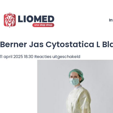
I
Berner Jas Cytostatica L B
voor
11 april 2025 18:30
Reacties uitgeschakeld
Berner
Jas
Cytostatica
L
Blauw