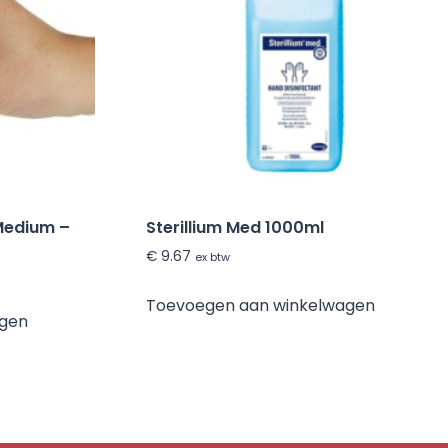
Medium –
Sterillium Med 1000ml
€
9.67
ex btw
Toevoegen aan winkelwagen
agen