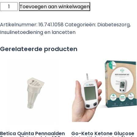
Betica
Toevoegen aan winkelwagen
Pennaalden
6
Artikelnummer:
16.741.1058
Categorieën:
Diabeteszorg
,
mm
Insulinetoediening en lancetten
x
32
Gerelateerde producten
G
steriel
-
100
stuks
aantal
Betica Quinta Pennaalden
Go-Keto Ketone Glucose