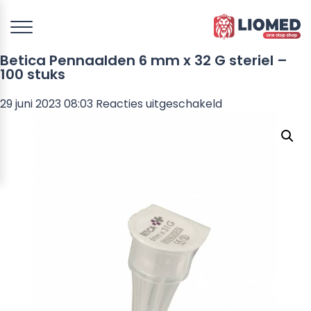
Betica Pennaalden 6 mm x 32 G steriel –
100 stuks
voor
29 juni 2023 08:03
Reacties uitgeschakeld
Betica
Pennaalden
6
mm
x
32
G
steriel
–
100
stuks