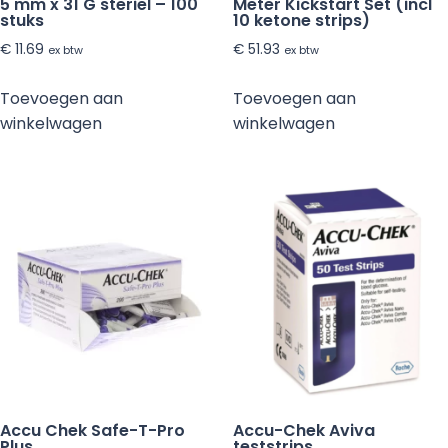
5 mm x 31 G steriel – 100
Meter Kickstart Set (incl
stuks
10 ketone strips)
€
11.69
€
51.93
ex btw
ex btw
Toevoegen aan
Toevoegen aan
winkelwagen
winkelwagen
Accu Chek Safe-T-Pro
Accu-Chek Aviva
Plus
teststrips