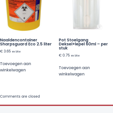
Naaldencontainer
Pot Stoelgang
Sharpsguard Eco 2.5 liter
Deksel+lepel 60ml – per
stuk
€
3.65
ex btw
€
0.75
ex btw
Toevoegen aan
Toevoegen aan
winkelwagen
winkelwagen
Comments are closed