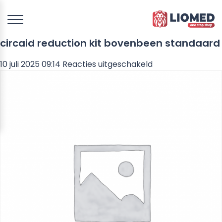
circaid reduction kit bovenbeen standaard
voor
10 juli 2025 09:14
Reacties uitgeschakeld
circaid
reduction
kit
bovenbeen
standaard