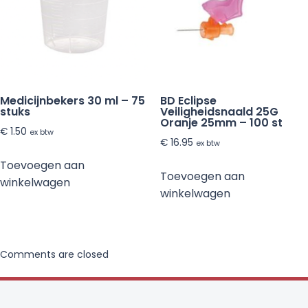
Medicijnbekers 30 ml – 75
BD Eclipse
stuks
Veiligheidsnaald 25G
Oranje 25mm – 100 st
€
1.50
ex btw
€
16.95
ex btw
Toevoegen aan
Toevoegen aan
winkelwagen
winkelwagen
Comments are closed