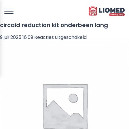
circaid reduction kit onderbeen lang
voor
9 juli 2025 16:09
Reacties uitgeschakeld
circaid
reduction
kit
onderbeen
lang