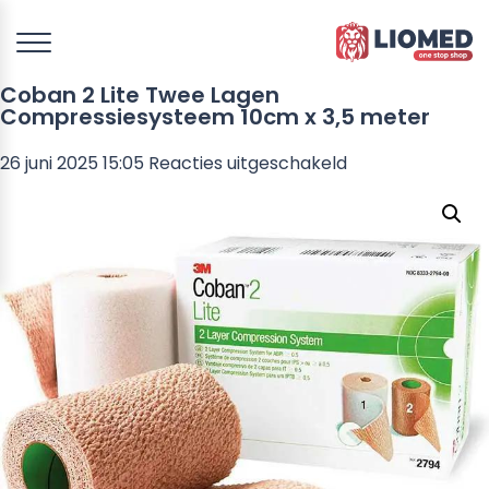
Coban 2 Lite Twee Lagen
Compressiesysteem 10cm x 3,5 meter
voor
26 juni 2025 15:05
Reacties uitgeschakeld
Coban
2
Lite
Twee
Lagen
Compressiesys
10cm
x
3,5
meter