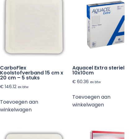
CarboFlex
Aquacel Extra steriel
Koolstofverband 15 cm x
10x10cm
20 cm – 5 stuks
€
60.36
ex btw
€
146.12
ex btw
Toevoegen aan
Toevoegen aan
winkelwagen
winkelwagen