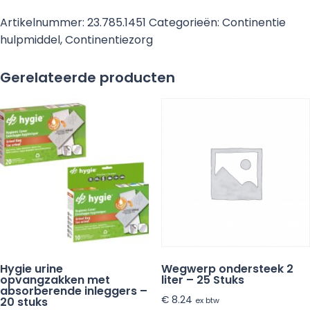
toiletverhoger
Artikelnummer:
23.785.1451
Categorieën:
Continentie
-
hulpmiddel
,
Continentiezorg
14
cm
Gerelateerde producten
aantal
Hygie urine
Wegwerp ondersteek 2
opvangzakken met
liter – 25 Stuks
absorberende inleggers –
€
8.24
20 stuks
ex btw