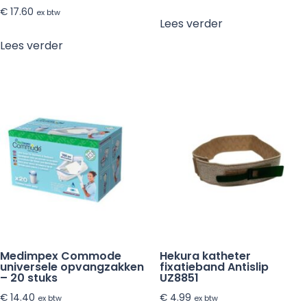
€
17.60
ex btw
Lees verder
Lees verder
Medimpex Commode
Hekura katheter
universele opvangzakken
fixatieband Antislip
– 20 stuks
UZ8851
€
14.40
€
4.99
ex btw
ex btw