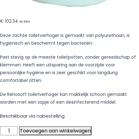
€
102.34
ex btw
Deze zachte toiletverhoger is gemaakt van polyurethaan, is
hygiënisch en beschermt tegen bacteriën.
Past stevig op de meeste toiletpotten, zonder gereedschap of
klemmen. Heeft een uitsparing aan de voorzijde voor
persoonlijke hygiëne en is zeer geschikt voor langdurig
comfortabel zitten.
De Rehosoft toiletverhoger kan makkelijk schoon gemaakt
worden met een sopje of een desinfecterend middel.
Beschikbaar via nabestelling
Contact
Toevoegen aan winkelwagen
Plus