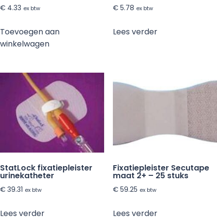
€
4.33
€
5.78
ex btw
ex btw
Toevoegen aan
Lees verder
winkelwagen
StatLock fixatiepleister
Fixatiepleister Secutape
urinekatheter
maat 2+ – 25 stuks
€
39.31
€
59.25
ex btw
ex btw
Lees verder
Lees verder