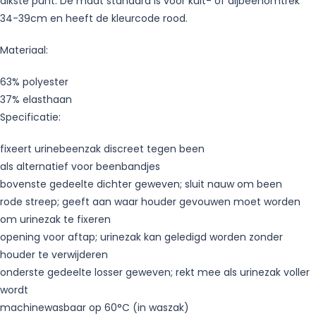
dikste punt. De maat standard is voor kuit- of dijbeenomtrek
34-39cm en heeft de kleurcode rood.
Materiaal:
63% polyester
37% elasthaan
Specificatie:
fixeert urinebeenzak discreet tegen been
als alternatief voor beenbandjes
bovenste gedeelte dichter geweven; sluit nauw om been
rode streep; geeft aan waar houder gevouwen moet worden
om urinezak te fixeren
opening voor aftap; urinezak kan geledigd worden zonder
houder te verwijderen
onderste gedeelte losser geweven; rekt mee als urinezak voller
wordt
machinewasbaar op 60°C (in waszak)