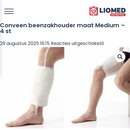
Conveen beenzakhouder maat Medium –
4 st
voor
29 augustus 2025 16:15
Reacties uitgeschakeld
Conveen
beenzakho
maat
Medium
–
4
st