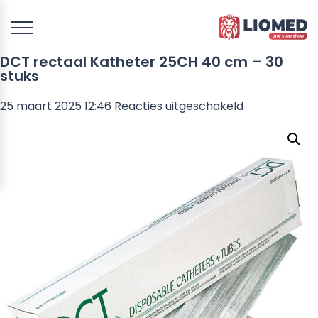
DCT rectaal Katheter 25CH 40 cm – 30
stuks
voor
25 maart 2025 12:46
Reacties uitgeschakeld
DCT
rectaal
Katheter
25CH
40
cm
–
30
stuks