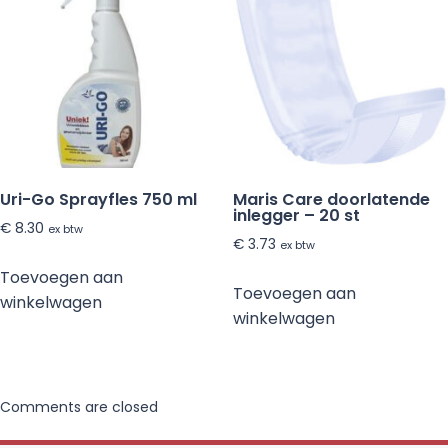
Uri-Go Sprayfles 750 ml
Maris Care doorlatende
inlegger – 20 st
€
8.30
ex btw
€
3.73
ex btw
Toevoegen aan
Toevoegen aan
winkelwagen
winkelwagen
Comments are closed