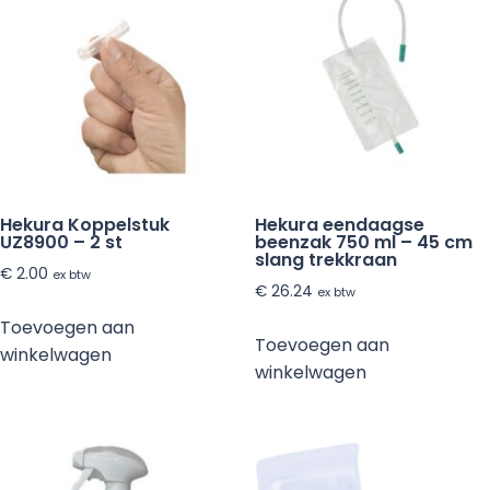
Hekura Koppelstuk
Hekura eendaagse
UZ8900 – 2 st
beenzak 750 ml – 45 cm
slang trekkraan
€
2.00
ex btw
€
26.24
ex btw
Toevoegen aan
Toevoegen aan
winkelwagen
winkelwagen