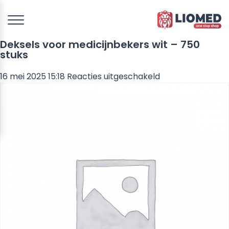
Deksels voor medicijnbekers wit – 750
stuks
voor
16 mei 2025 15:18
Reacties uitgeschakeld
Deksels
voor
medicijnbekers
wit
–
750
stuks