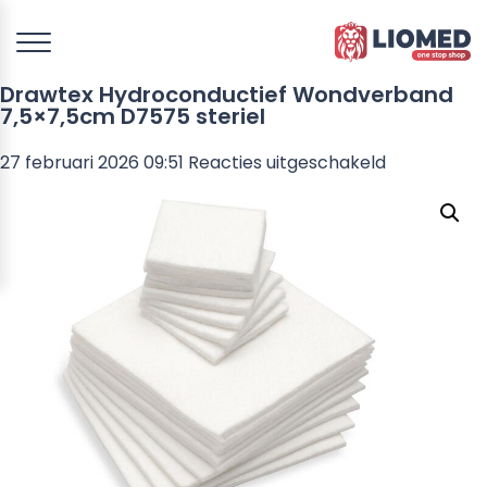
Drawtex Hydroconductief Wondverband
7,5×7,5cm D7575 steriel
voor
27 februari 2026 09:51
Reacties uitgeschakeld
Drawtex
Hydrocondu
Wondverba
7,5×7,5cm
D7575
steriel