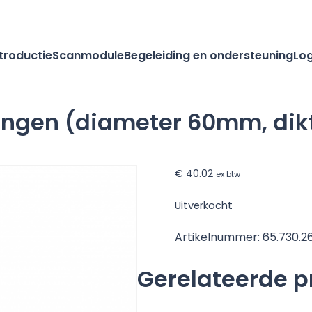
ntroductie
Scanmodule
Begeleiding en ondersteuning
Log
ringen (diameter 60mm, dik
€
40.02
ex btw
Uitverkocht
Artikelnummer:
65.730.2
Gerelateerde 