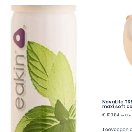
NovaLife TR
maxi soft c
€
109.84
ex btw
Toevoegen 