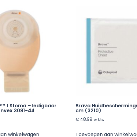
E™ 1 Stoma – ledigbaar
Brava Huidbeschermingsp
onvex 3081-44
cm (3210)
€
48.99
ex btw
aan winkelwagen
Toevoegen aan winkelw