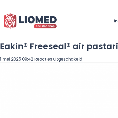
I
Eakin® Freeseal® air pasta
voor
1 mei 2025 09:42
Reacties uitgeschakeld
Eakin®
Freeseal®
air
pastaringen
(diameter
60mm,
dikte
2.4mm)