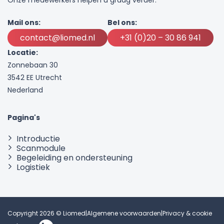
Mail ons:
Bel ons:
contact@liomed.nl
+31 (0)20 – 30 86 941
Locatie:
Zonnebaan 30
3542 EE Utrecht
Nederland
Pagina's
Introductie
Scanmodule
Begeleiding en ondersteuning
Logistiek
Copyright 2026 © Liomed
|
Algemene voorwaarden
|
Privacy & cookie