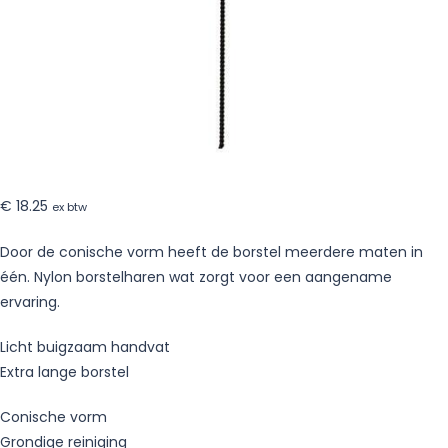
x
5
stuks
€
18.25
ex btw
Door de conische vorm heeft de borstel meerdere maten in
één. Nylon borstelharen wat zorgt voor een aangename
ervaring.
Licht buigzaam handvat
Extra lange borstel
Conische vorm
Grondige reiniging