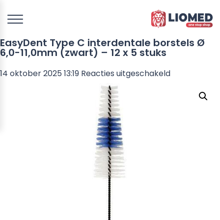
EasyDent Type C interdentale borstels Ø
6,0-11,0mm (zwart) – 12 x 5 stuks
voor
14 oktober 2025 13:19
Reacties uitgeschakeld
EasyDent
Type
C
interdentale
borstels
Ø
6,0-
11,0mm
(zwart)
–
12