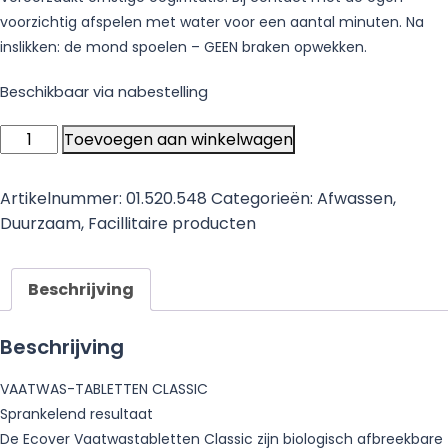
voorzichtig afspelen met water voor een aantal minuten. Na
inslikken: de mond spoelen – GEEN braken opwekken.
Beschikbaar via nabestelling
ECOVER
Toevoegen aan winkelwagen
Vaatwastabletten
Classic
Artikelnummer:
01.520.548
Categorieën:
Afwassen
,
0.5kg
Duurzaam
,
Facillitaire producten
aantal
Beschrijving
Beschrijving
VAATWAS-TABLETTEN CLASSIC
Sprankelend resultaat
De Ecover Vaatwastabletten Classic zijn biologisch afbreekbare