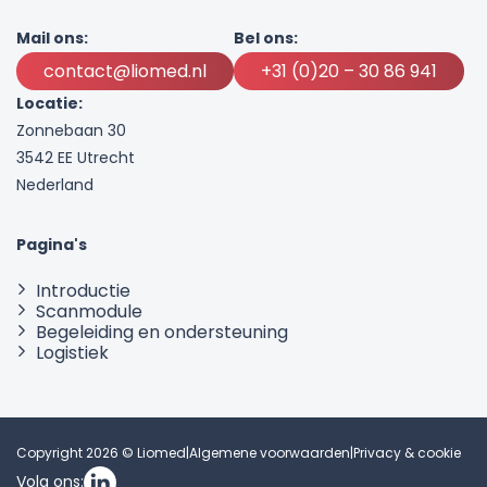
Mail ons:
Bel ons:
contact@liomed.nl
+31 (0)20 – 30 86 941
Locatie:
Zonnebaan 30
3542 EE Utrecht
Nederland
Pagina's
Introductie
Scanmodule
Begeleiding en ondersteuning
Logistiek
Copyright 2026 © Liomed
|
Algemene voorwaarden
|
Privacy & cookie
Volg ons: