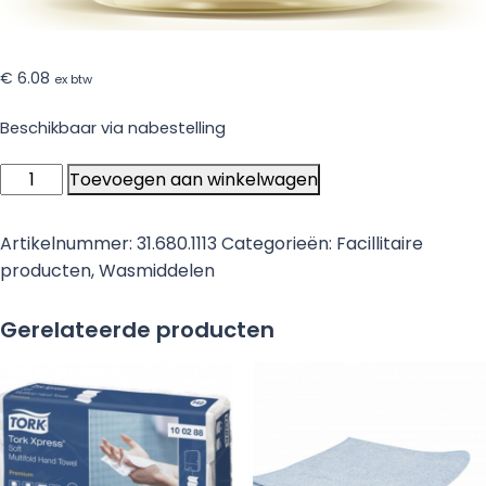
€
6.08
ex btw
Beschikbaar via nabestelling
ECOVER
Toevoegen aan winkelwagen
Zero
Wol
Artikelnummer:
31.680.1113
Categorieën:
Facillitaire
en
producten
,
Wasmiddelen
Fijnwasmiddel
(1L)
Gerelateerde producten
aantal