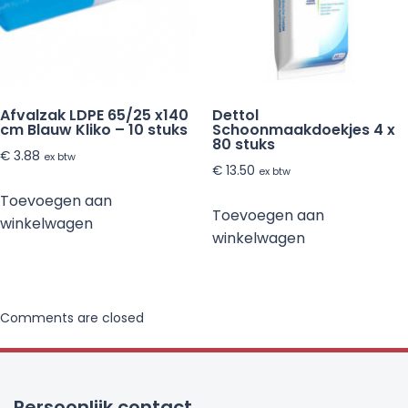
Afvalzak LDPE 65/25 x140
Dettol
cm Blauw Kliko – 10 stuks
Schoonmaakdoekjes 4 x
80 stuks
€
3.88
ex btw
€
13.50
ex btw
Toevoegen aan
Toevoegen aan
winkelwagen
winkelwagen
Comments are closed
Persoonlijk contact