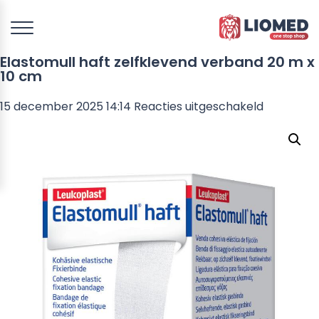
Elastomull haft zelfklevend verband 20 m x
10 cm
voor
15 december 2025 14:14
Reacties uitgeschakeld
Elastomul
haft
zelfkleve
verband
20
m
x
10
cm