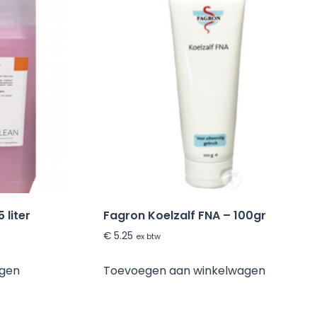
 liter
Fagron Koelzalf FNA – 100gr
€
5.25
ex btw
agen
Toevoegen aan winkelwagen