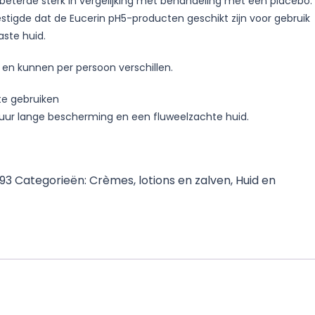
beterde sterk in vergelijking met behandeling met een placebo.
tigde dat de Eucerin pH5-producten geschikt zijn voor gebruik
aste huid.
h en kunnen per persoon verschillen.
te gebruiken
 uur lange bescherming en een fluweelzachte huid.
093
Categorieën:
Crèmes, lotions en zalven
,
Huid en