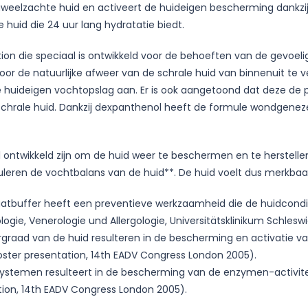
fluweelzachte huid en activeert de huideigen bescherming dankz
 huid die 24 uur lang hydratatie biedt.
lotion die speciaal is ontwikkeld voor de behoeften van de ge
or de natuurlijke afweer van de schrale huid van binnenuit te ve
e huideigen vochtopslag aan. Er is ook aangetoond dat deze de p
schrale huid. Dankzij dexpanthenol heeft de formule wondgenez
 ontwikkeld zijn om de huid weer te beschermen en te herstelle
uleren de vochtbalans van de huid**. De huid voelt dus merkbaar
atbuffer heeft een preventieve werkzaamheid die de huidconditie
matologie, Venerologie und Allergologie, Universitätsklinikum Schles
raad van de huid resulteren in de bescherming en activatie van
F., Poster presentation, 14th EADV Congress London 2005).
ystemen resulteert in de bescherming van de enzymen-activiteit 
ntation, 14th EADV Congress London 2005).