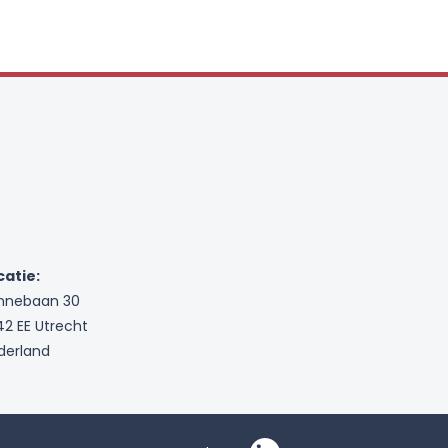
catie:
nnebaan 30
42 EE Utrecht
derland