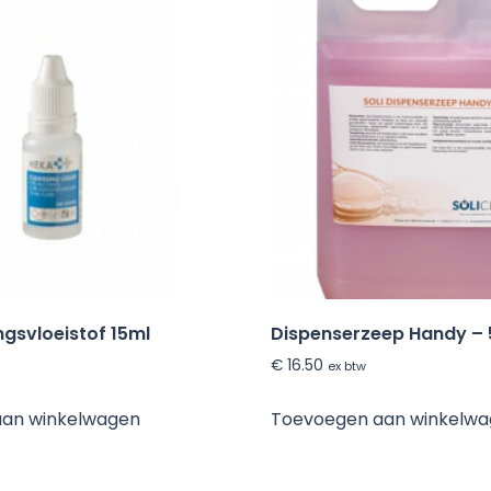
ngsvloeistof 15ml
Dispenserzeep Handy – 5
€
16.50
ex btw
aan winkelwagen
Toevoegen aan winkelw