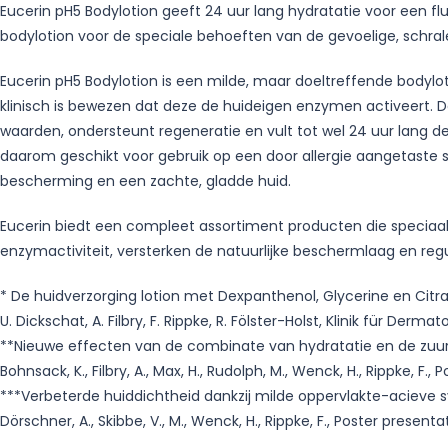
Eucerin pH5 Bodylotion geeft 24 uur lang hydratatie voor een 
bodylotion voor de speciale behoeften van de gevoelige, schrale
Eucerin pH5 Bodylotion is een milde, maar doeltreffende body
klinisch is bewezen dat deze de huideigen enzymen activeert. Do
waarden, ondersteunt regeneratie en vult tot wel 24 uur lang d
daarom geschikt voor gebruik op een door allergie aangetaste 
bescherming en een zachte, gladde huid.
Eucerin biedt een compleet assortiment producten die speciaal
enzymactiviteit, versterken de natuurlijke beschermlaag en reg
* De huidverzorging lotion met Dexpanthenol, Glycerine en Citra
U. Dickschat, A. Filbry, F. Rippke, R. Fölster-Holst, Klinik für Der
**Nieuwe effecten van de combinate van hydratatie en de zuurg
Bohnsack, K., Filbry, A., Max, H., Rudolph, M., Wenck, H., Rippke, 
***Verbeterde huiddichtheid dankzij milde oppervlakte-acieve s
Dörschner, A., Skibbe, V., M., Wenck, H., Rippke, F., Poster prese