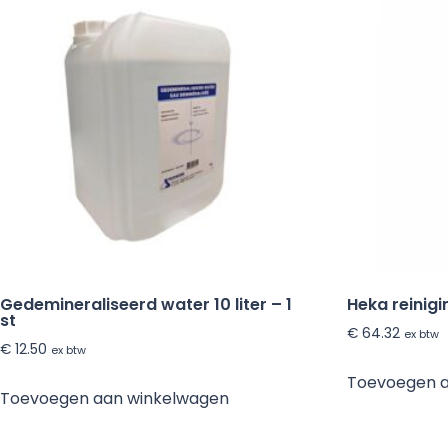
Gedemineraliseerd water 10 liter – 1
Heka reinigi
st
€
64.32
ex btw
€
12.50
ex btw
Toevoegen 
Toevoegen aan winkelwagen