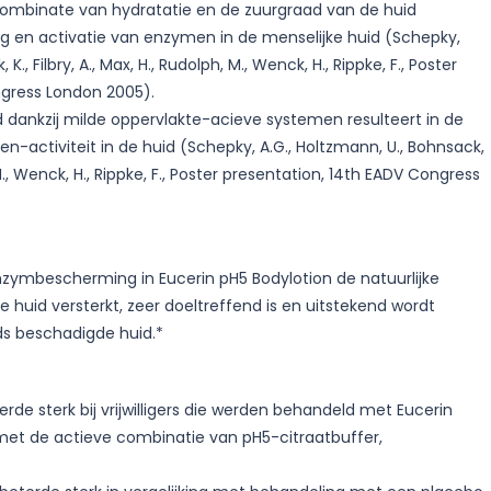
ombinate van hydratatie en de zuurgraad van de huid
g en activatie van enzymen in de menselijke huid (Schepky,
K., Filbry, A., Max, H., Rudolph, M., Wenck, H., Rippke, F., Poster
ngress London 2005).
 dankzij milde oppervlakte-acieve systemen resulteert in de
activiteit in de huid (Schepky, A.G., Holtzmann, U., Bohnsack,
 M., Wenck, H., Rippke, F., Poster presentation, 14th EADV Congress
zymbescherming in Eucerin pH5 Bodylotion de natuurlijke
 huid versterkt, zeer doeltreffend is en uitstekend wordt
ds beschadigde huid.*
rde sterk bij vrijwilligers die werden behandeld met Eucerin
et de actieve combinatie van pH5-citraatbuffer,