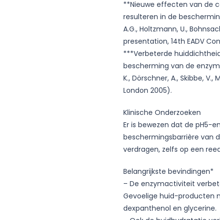
**Nieuwe effecten van de c
resulteren in de beschermin
A.G., Holtzmann, U., Bohnsack, 
presentation, 14th EADV Co
***Verbeterde huiddichtheid
bescherming van de enzymen-
K., Dörschner, A., Skibbe, V.,
London 2005).
Klinische Onderzoeken
Er is bewezen dat de pH5-en
beschermingsbarrière van de
verdragen, zelfs op een ree
Belangrijkste bevindingen*
– De enzymactiviteit verbete
Gevoelige huid-producten m
dexpanthenol en glycerine.