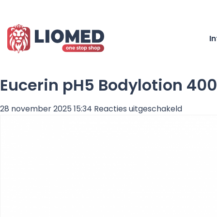
I
Eucerin pH5 Bodylotion 40
voor
28 november 2025 15:34
Reacties uitgeschakeld
Eucerin
pH5
Bodyloti
400ML