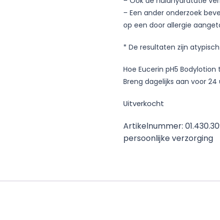
– Ook de huidhydratatie ver
– Een ander onderzoek beves
op een door allergie aanget
* De resultaten zijn atypisc
Hoe Eucerin pH5 Bodylotion 
Breng dagelijks aan voor 24
Uitverkocht
Artikelnummer:
01.430.3
persoonlijke verzorging