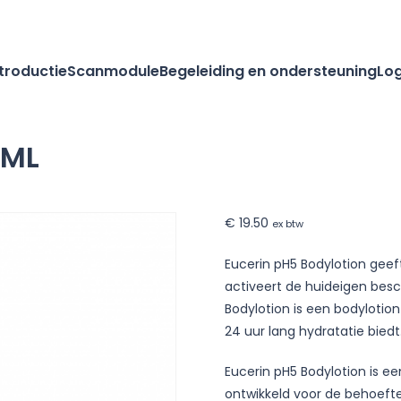
ntroductie
Scanmodule
Begeleiding en ondersteuning
Log
0ML
€
19.50
ex btw
Eucerin pH5 Bodylotion geef
on
activeert de huideigen bes
Bodylotion is een bodylotio
24 uur lang hydratatie biedt
Eucerin pH5 Bodylotion is ee
ontwikkeld voor de behoeft