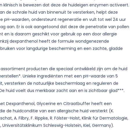
linisch is bewezen dat deze de huideigen enzymen activeert.
an de schrale huid van binnenuit te versterken, helpt deze
 de pH-waarden, ondersteunt regeneratie en vult tot wel 24 uur
ag aan. Er is ook aangetoond dat deze de penetratie van pollen
t en is daarom geschikt voor gebruik op een door allergie
ankzij dexpanthenol heeft de formule wondgenezende
ebruiken voor langdurige bescherming en een zachte, gladde
assortiment producten die speciaal ontwikkeld zijn om de huid
erstellen*. Unieke ingrediënten met een pH-waarde van 5
it, versterken de natuurlijke beschermlaag en reguleren de
De huid voelt dus merkbaar zacht aan en is zichtbaar glad***.
met Dexpanthenol, Glycerine en Citraatbuffer heeft een
e de huidconditie van een allergische huid versterkt (K.
chat, A. Filbry, F. Rippke, R. Fölster-Holst, Klinik für Dermatologie,
, Universitätsklinikum Schleswig-Holstein, Kiel, Germany).