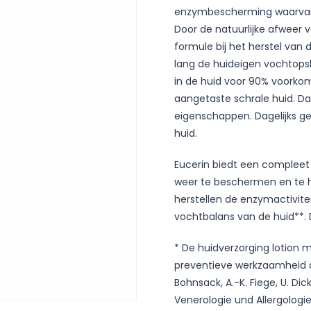
enzymbescherming waarvan k
Door de natuurlijke afweer v
formule bij het herstel van
lang de huideigen vochtopsl
in de huid voor 90% voorkom
aangetaste schrale huid. D
eigenschappen. Dagelijks g
huid.
Eucerin biedt een compleet 
weer te beschermen en te h
herstellen de enzymactivite
vochtbalans van de huid**. 
* De huidverzorging lotion 
preventieve werkzaamheid di
Bohnsack, A.-K. Fiege, U. Dicks
Venerologie und Allergologie