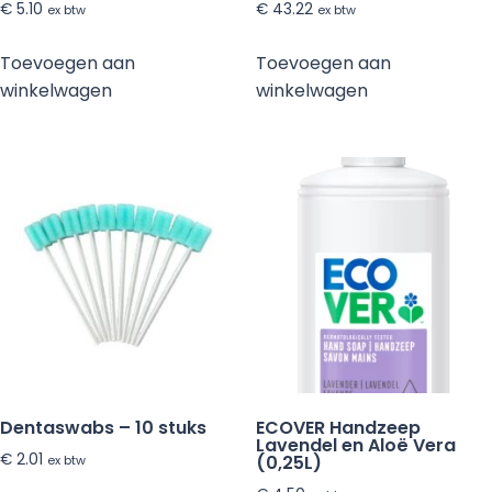
€
5.10
€
43.22
ex btw
ex btw
Toevoegen aan
Toevoegen aan
winkelwagen
winkelwagen
Dentaswabs – 10 stuks
ECOVER Handzeep
Lavendel en Aloë Vera
€
2.01
(0,25L)
ex btw