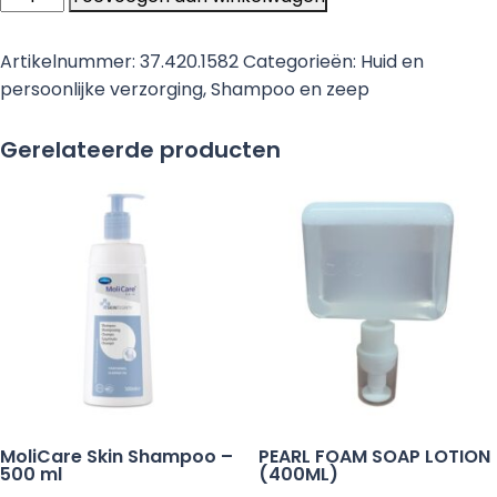
hygiënische
foam
Artikelnummer:
37.420.1582
Categorieën:
Huid en
soap,
persoonlijke verzorging
,
Shampoo en zeep
Eurobac
(1000
Gerelateerde producten
ml)
aantal
MoliCare Skin Shampoo –
PEARL FOAM SOAP LOTION
500 ml
(400ML)