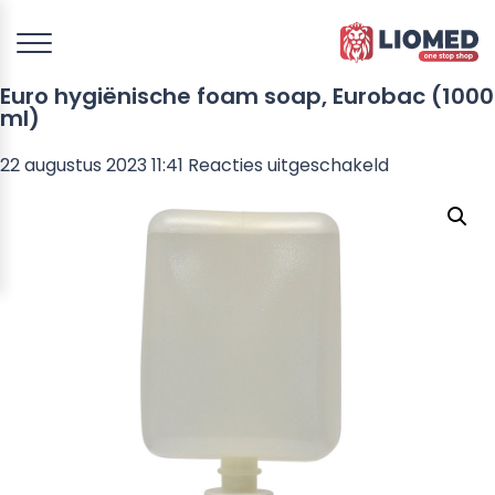
Euro hygiënische foam soap, Eurobac (1000
ml)
voor
22 augustus 2023 11:41
Reacties uitgeschakeld
Euro
hygiënische
foam
soap,
Eurobac
(1000
ml)