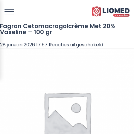
Fagron Cetomacrogolcrème Met 20%
Vaseline – 100 gr
voor
28 januari 2026 17:57
Reacties uitgeschakeld
Fagron
Cetomacrog
Met
20%
Vaseline
–
100
gr