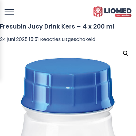
Fresubin Jucy Drink Kers – 4 x 200 ml
voor
24 juni 2025 15:51
Reacties uitgeschakeld
Fresubin
Jucy
Drink
Kers
–
4
x
200
ml