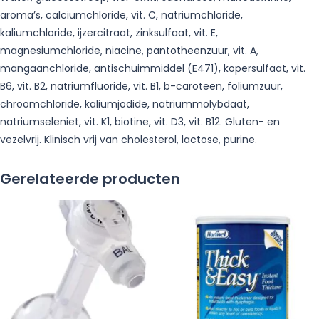
aroma’s, calciumchloride, vit. C, natriumchloride,
kaliumchloride, ijzercitraat, zinksulfaat, vit. E,
magnesiumchloride, niacine, pantotheenzuur, vit. A,
mangaanchloride, antischuimmiddel (E471), kopersulfaat, vit.
B6, vit. B2, natriumfluoride, vit. B1, b-caroteen, foliumzuur,
chroomchloride, kaliumjodide, natriummolybdaat,
natriumseleniet, vit. K1, biotine, vit. D3, vit. B12. Gluten- en
vezelvrij. Klinisch vrij van cholesterol, lactose, purine.
Gerelateerde producten