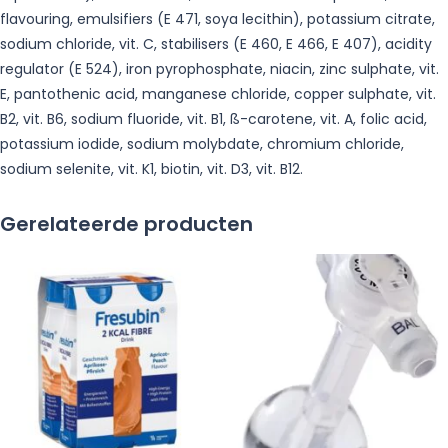
flavouring, emulsifiers (E 471, soya lecithin), potassium citrate,
sodium chloride, vit. C, stabilisers (E 460, E 466, E 407), acidity
regulator (E 524), iron pyrophosphate, niacin, zinc sulphate, vit.
E, pantothenic acid, manganese chloride, copper sulphate, vit.
B2, vit. B6, sodium fluoride, vit. B1, ß-carotene, vit. A, folic acid,
potassium iodide, sodium molybdate, chromium chloride,
sodium selenite, vit. K1, biotin, vit. D3, vit. B12.
Gerelateerde producten