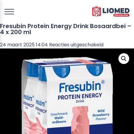
Fresubin Protein Energy Drink Bosaardbei –
4 x 200 ml
voor
24 maart 2025 14:04
Reacties uitgeschakeld
Fresubin
Protein
Energy
Drink
Bosaardbei
–
4
x
200
ml