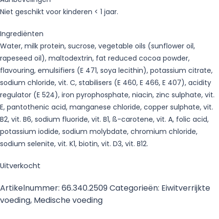
Niet geschikt voor kinderen < 1 jaar.
Ingrediënten
Water, milk protein, sucrose, vegetable oils (sunflower oil,
rapeseed oil), maltodextrin, fat reduced cocoa powder,
flavouring, emulsifiers (E 471, soya lecithin), potassium citrate,
sodium chloride, vit. C, stabilisers (E 460, E 466, E 407), acidity
regulator (E 524), iron pyrophosphate, niacin, zinc sulphate, vit.
E, pantothenic acid, manganese chloride, copper sulphate, vit.
B2, vit. B6, sodium fluoride, vit. B1, ß-carotene, vit. A, folic acid,
potassium iodide, sodium molybdate, chromium chloride,
sodium selenite, vit. K1, biotin, vit. D3, vit. B12.
Uitverkocht
Artikelnummer:
66.340.2509
Categorieën:
Eiwitverrijkte
voeding
,
Medische voeding