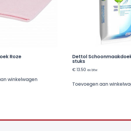
doek Roze
Dettol Schoonmaakdoekj
stuks
€
13.50
ex btw
aan winkelwagen
Toevoegen aan winkelw