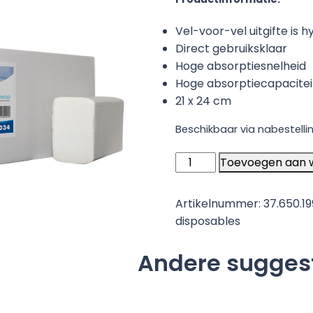
Vel-voor-vel uitgifte is h
Direct gebruiksklaar
Hoge absorptiesnelheid
Hoge absorptiecapacitei
21 x 24 cm
Beschikbaar via nabestelli
Handdoekpapier
Toevoegen aan 
Liomed
Z-
Artikelnummer:
37.650.1
fold-
disposables
cellulose
2
Andere sugges
laags
160
vel