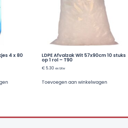
es 4 x 80
LDPE Afvalzak Wit 57x90cm 10 stuks
op 1 rol – T90
€
5.30
ex btw
agen
Toevoegen aan winkelwagen