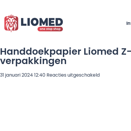
I
Handdoekpapier Liomed Z- f
verpakkingen
voor
31 januari 2024 12:40
Reacties uitgeschakeld
Handdoekpap
Liomed
Z-
fold-
cellulose
2
laags