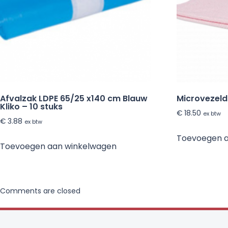
Afvalzak LDPE 65/25 x140 cm Blauw
Microvezel
Kliko – 10 stuks
€
18.50
ex btw
€
3.88
ex btw
Toevoegen 
Toevoegen aan winkelwagen
Comments are closed