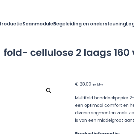
ntroductie
Scanmodule
Begeleiding en ondersteuning
Log
old- cellulose 2 laags 160 
ier
€
28.00
ex btw
Multifold handdoekpapier 2-
een optimaal comfort en hee
diverse segmenten zoals zi
is van een middelgroot aant
Productinformatie: