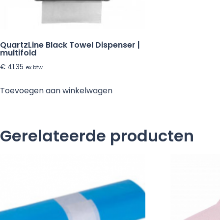
QuartzLine Black Towel Dispenser |
multifold
€
41.35
ex btw
Toevoegen aan winkelwagen
Gerelateerde producten