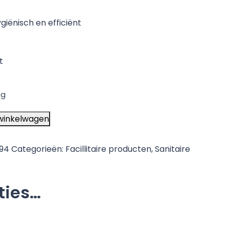
ygiënisch en efficiënt
t
ng
winkelwagen
994
Categorieën:
Facillitaire producten
,
Sanitaire
ties…