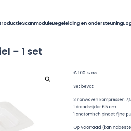
ntroductie
Scanmodule
Begeleiding en ondersteuning
Log
l – 1 set
ngsset
€
1.00
ex btw
Set bevat:
3 nonwoven kompressen 7;5
1 draadsnijder 6;5 cm
1 anatomisch pincet fijne p
Op voorraad (kan nabeste