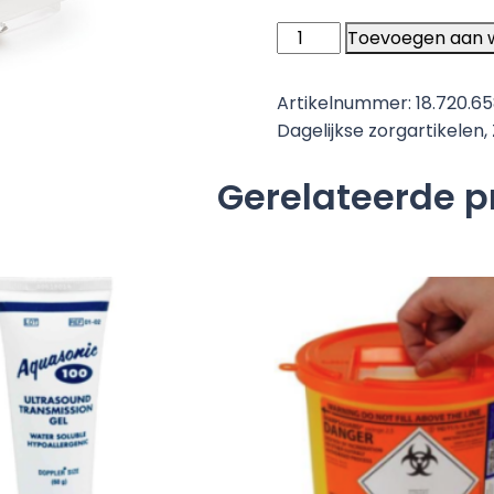
Hechtverwijderingsset
Toevoegen aan 
steriel
-
Artikelnummer:
18.720.6
1
Dagelijkse zorgartikelen
,
set
aantal
Gerelateerde 