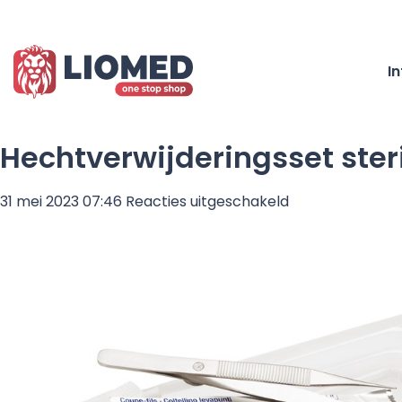
I
Hechtverwijderingsset sterie
voor
31 mei 2023 07:46
Reacties uitgeschakeld
Hechtverwijderi
steriel
–
1
set