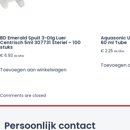
BD Emerald Spuit 3-Dlg Luer
Aquasonic U
Centrisch 5ml 307731 Steriel – 100
60 ml Tube
stuks
€
2.25
ex btw
€
6.93
ex btw
Toevoegen 
Toevoegen aan winkelwagen
Comments are closed
Persoonlijk contact