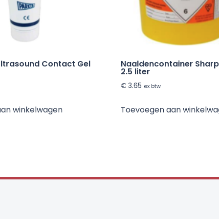
ltrasound Contact Gel
Naaldencontainer Shar
2.5 liter
€
3.65
ex btw
aan winkelwagen
Toevoegen aan winkelw