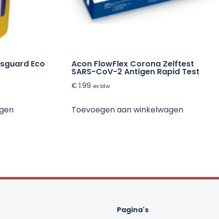
psguard Eco
Acon FlowFlex Corona Zelftest
SARS-CoV-2 Antigen Rapid Test
€
1.99
ex btw
agen
Toevoegen aan winkelwagen
Pagina's