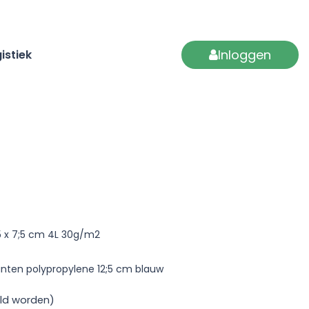
Inloggen
istiek
 x 7;5 cm 4L 30g/m2
unten polypropylene 12;5 cm blauw
ld worden)