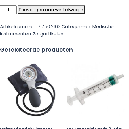
Heine
Toevoegen aan winkelwagen
Allspec
Disposable
Artikelnummer:
17.750.2163
Categorieën:
Medische
Tips
instrumenten
,
Zorgartikelen
-
2,5
Gerelateerde producten
mm
-
1000
stuks
aantal