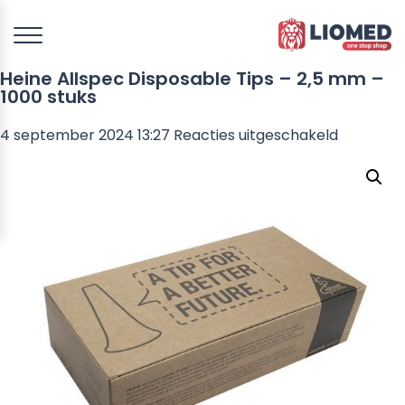
Heine Allspec Disposable Tips – 2,5 mm –
1000 stuks
voor
4 september 2024 13:27
Reacties uitgeschakeld
Heine
Allspec
Disposab
Tips
–
2,5
mm
–
1000
stuks