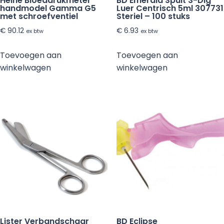
Heine Bloeddrukmeter
BD Emerald Spuit 3-Dlg
handmodel Gamma G5
Luer Centrisch 5ml 307731
met schroefventiel
Steriel – 100 stuks
€
90.12
€
6.93
ex btw
ex btw
Toevoegen aan
Toevoegen aan
winkelwagen
winkelwagen
Lister Verbandschaar
BD Eclipse