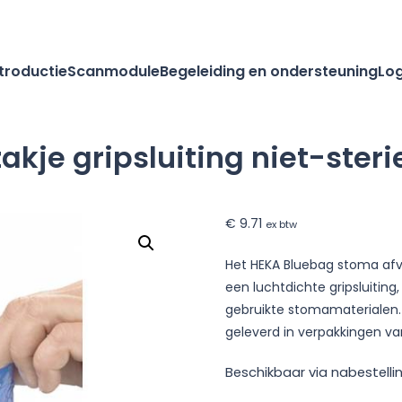
ntroductie
Scanmodule
Begeleiding en ondersteuning
Log
kje gripsluiting niet-steri
€
9.71
ex btw
Het HEKA Bluebag stoma afva
een luchtdichte gripsluitin
gebruikte stomamaterialen. 
geleverd in verpakkingen van
Beschikbaar via nabestelli