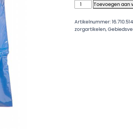
Heka
Toevoegen aan 
bluebag
stoma
Artikelnummer:
16.710.51
afvalzakje
zorgartikelen
,
Gebiedsve
gripsluiting
niet-
steriel
aantal