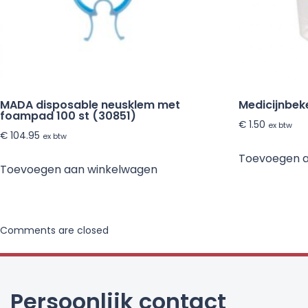
MADA disposable neusklem met
Medicijnbeke
foampad 100 st (30851)
€
1.50
ex btw
€
104.95
ex btw
Toevoegen 
Toevoegen aan winkelwagen
Comments are closed
Persoonlijk contact