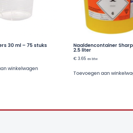
rs 30 ml – 75 stuks
Naaldencontainer Shar
2.5 liter
€
3.65
ex btw
aan winkelwagen
Toevoegen aan winkelw