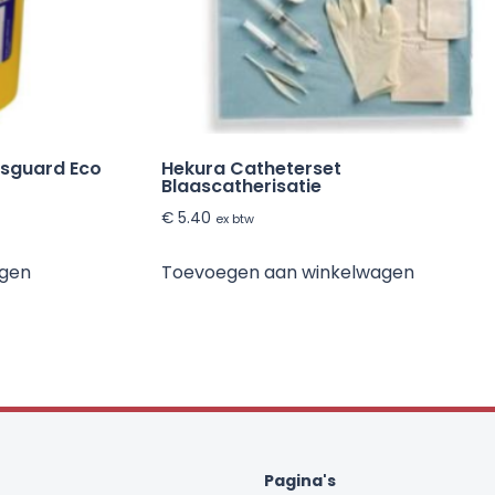
psguard Eco
Hekura Catheterset
Blaascatherisatie
€
5.40
ex btw
agen
Toevoegen aan winkelwagen
Pagina's