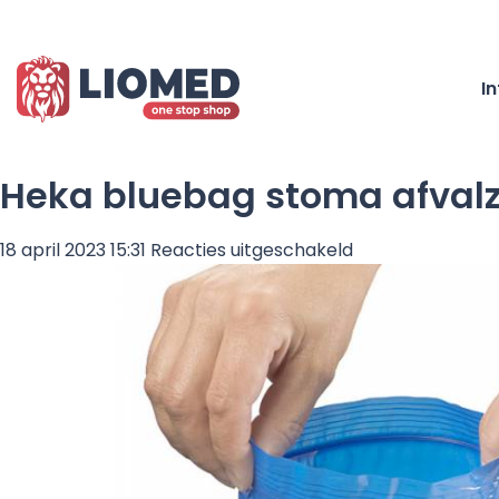
I
Heka bluebag stoma afvalza
voor
18 april 2023 15:31
Reacties uitgeschakeld
Heka
bluebag
stoma
afvalzakje
gripsluiting
niet-
steriel