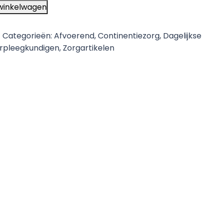
winkelwagen
4
Categorieën:
Afvoerend
,
Continentiezorg
,
Dagelijkse
rpleegkundigen
,
Zorgartikelen