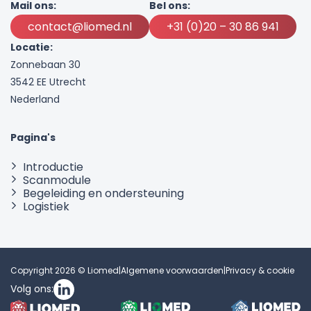
Mail ons:
Bel ons:
contact@liomed.nl
+31 (0)20 – 30 86 941
Locatie:
Zonnebaan 30
3542 EE Utrecht
Nederland
Pagina's
Introductie
Scanmodule
Begeleiding en ondersteuning
Logistiek
Copyright 2026 © Liomed
|
Algemene voorwaarden
|
Privacy & cookie
Volg ons: