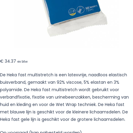
12
rollen
€
34.37
ex btw
De Heka fast multistretch is een latexvrije, naadloos elastisch
buisverband, gemaakt van 92% viscose, 5% elastan en 3%
polyamide. De Heka fast multistretch wordt gebruikt voor
verbandfixatie, fixatie van urinebeenzakken, bescherming van
huid en kleding en voor de Wet Wrap techniek. De Heka fast
met blauwe lijn is geschikt voor de kleinere lichaamsdelen. De
Heka fast gele lijn is geschikt voor de grotere lichaamsdelen.
Op voorraad (kan nabesteld worden)