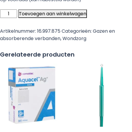
Heka
Toevoegen aan winkelwagen
Fast
multistretch
Artikelnummer:
16.997.875
Categorieën:
Gazen en
10,75
absorberende verbanden
,
Wondzorg
cm
x
Gerelateerde producten
1
m
niet-
steriel
-
12
rollen
aantal