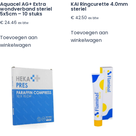
Aquacel AG+ Extra
KAI Ringcurette 4.0mm
wondverband steriel
steriel
5x5cm – 10 stuks
€
42.50
ex btw
€
24.46
ex btw
Toevoegen aan
Toevoegen aan
winkelwagen
winkelwagen