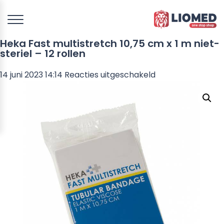
Heka Fast multistretch 10,75 cm x 1 m niet-
steriel – 12 rollen
voor
14 juni 2023 14:14
Reacties uitgeschakeld
Heka
Fast
multistretch
10,75
cm
x
1
m
niet-
steriel
–