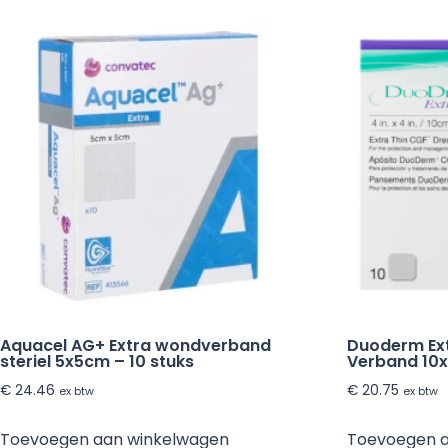
Aquacel AG+ Extra wondverband
Duoderm Ext
steriel 5x5cm – 10 stuks
Verband 10x
€
24.46
€
20.75
ex btw
ex btw
Toevoegen aan winkelwagen
Toevoegen 