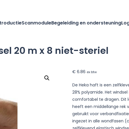
ntroductie
Scanmodule
Begeleiding en ondersteuning
Log
el 20 m x 8 niet-steriel
€
6.86
ex btw
De Heka haft is een zelfkle
28% polyamide. Het windsel 
comfortabel te dragen. Dit l
heeft een middellange rek v
gebruikt voor verbandfixati
ingezet in alle wondfasen (
zelfklevend elastisch windse