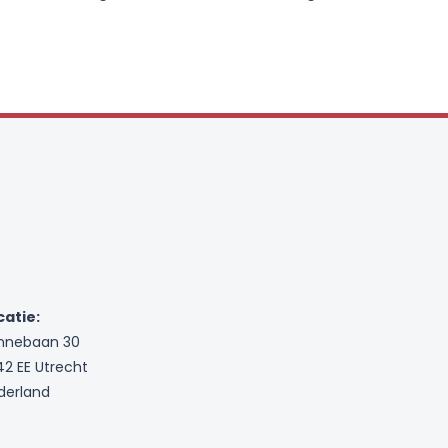
catie:
nnebaan 30
42 EE Utrecht
derland