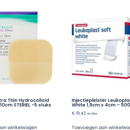
aantal
ra Thin Hydrocolloid
Injectiepleister Leukopla
10cm STERIEL -5 stuks
White 1,9cm x 4cm – 500
€
19.42
ex btw
aan winkelwagen
Toevoegen aan winkelw