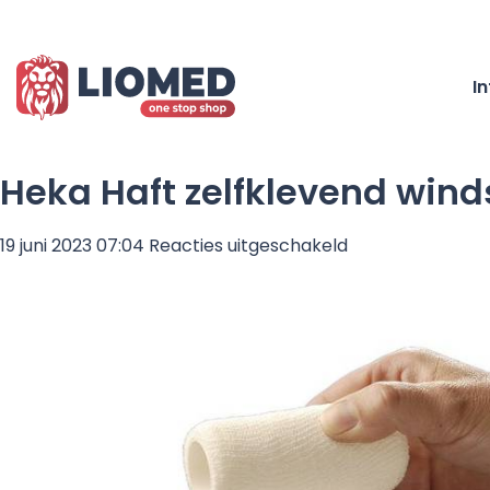
I
Heka Haft zelfklevend winds
voor
19 juni 2023 07:04
Reacties uitgeschakeld
Heka
Haft
zelfklevend
windsel
20
m
x
8