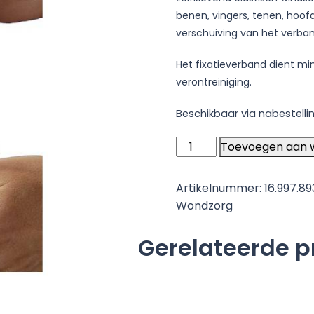
benen, vingers, tenen, hoofd
verschuiving van het verban
Het fixatieverband dient mi
verontreiniging.
Beschikbaar via nabestelli
Heka
Toevoegen aan 
Haft
zelfklevend
Artikelnummer:
16.997.89
windsel
Wondzorg
20
m
Gerelateerde 
x
8
niet-
steriel