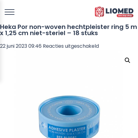
Heka Por non-woven hechtpleister ring 5 m
x 1,25 cm niet-steriel – 18 stuks
voor
22 juni 2023 09:46
Reacties uitgeschakeld
Heka
Por
non-
woven
hechtpleister
ring
5
m
x
1,25
cm