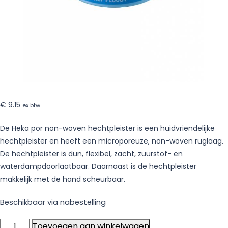
niet-
steriel
–
18
stuks
€
9.15
ex btw
De Heka por non-woven hechtpleister is een huidvriendelijke
hechtpleister en heeft een microporeuze, non-woven ruglaag.
De hechtpleister is dun, flexibel, zacht, zuurstof- en
waterdampdoorlaatbaar. Daarnaast is de hechtpleister
makkelijk met de hand scheurbaar.
Beschikbaar via nabestelling
Heka
Toevoegen aan winkelwagen