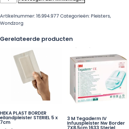
Por
non-
Artikelnummer:
16.994.977
Categorieën:
Pleisters
,
woven
Wondzorg
hechtpleister
ring
Gerelateerde producten
5
m
x
1,25
cm
niet-
steriel
-
18
stuks
HEKA PLAST BORDER
aantal
eilandpleister STERIEL 5 x
3 M Tegaderm IV
7cm
Infuuspleister Nw Border
7X8.5cm 1633 Steriel