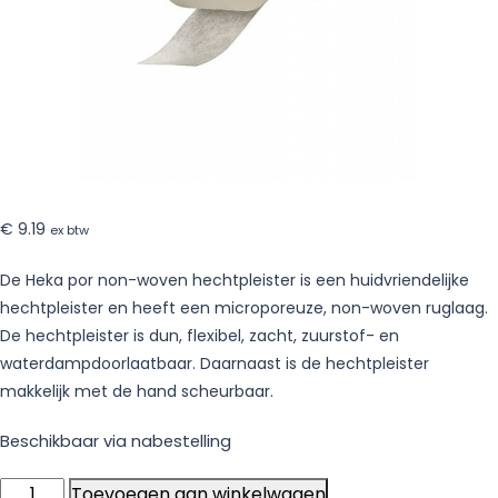
niet-
steriel
–
12
rollen
€
9.19
ex btw
De Heka por non-woven hechtpleister is een huidvriendelijke
hechtpleister en heeft een microporeuze, non-woven ruglaag.
De hechtpleister is dun, flexibel, zacht, zuurstof- en
waterdampdoorlaatbaar. Daarnaast is de hechtpleister
makkelijk met de hand scheurbaar.
Beschikbaar via nabestelling
Heka
Toevoegen aan winkelwagen