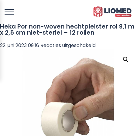
Heka Por non-woven hechtpleister rol 9,1 m
x 2,5 cm niet-steriel – 12 rollen
voor
22 juni 2023 09:16
Reacties uitgeschakeld
Heka
Por
non-
woven
hechtpleister
rol
9,1
m
x
2,5
cm