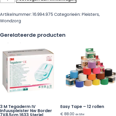
Por
non-
Artikelnummer:
16.994.975
Categorieën:
Pleisters
,
woven
Wondzorg
hechtpleister
rol
Gerelateerde producten
9,1
m
x
2,5
cm
niet-
steriel
-
12
rollen
aantal
3 M Tegaderm IV
Easy Tape – 12 rollen
Infuuspleister Nw Border
€
88.00
7X8.5cm 1633 Steriel
ex btw