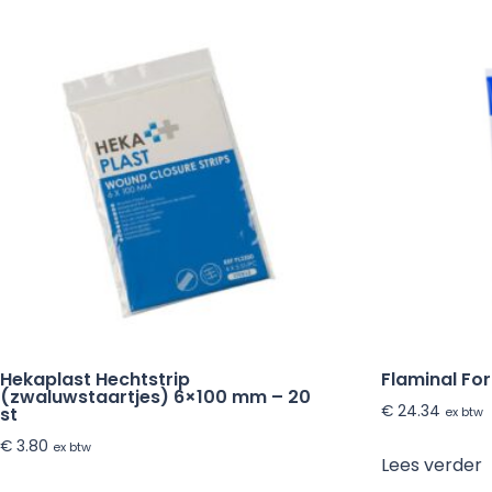
Hekaplast Hechtstrip
Flaminal Fo
(zwaluwstaartjes) 6×100 mm – 20
€
24.34
st
ex btw
€
3.80
ex btw
Lees verder