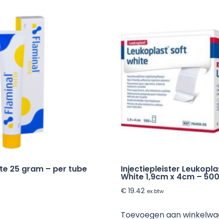
rte 25 gram – per tube
Injectiepleister Leukopla
White 1,9cm x 4cm – 500
€
19.42
ex btw
Toevoegen aan winkelw