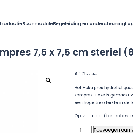
ntroductie
Scanmodule
Begeleiding en ondersteuning
Log
pres 7,5 x 7,5 cm steriel (
€
1.71
ex btw
Het Heka pres hydrofiel ga
kompres. Deze is gemaakt va
een hoge treksterkte in de l
Op voorraad (kan nabeste
Heka
Toevoegen aan 