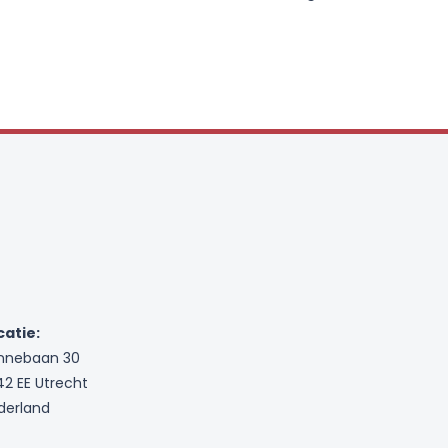
catie:
nnebaan 30
42 EE Utrecht
derland