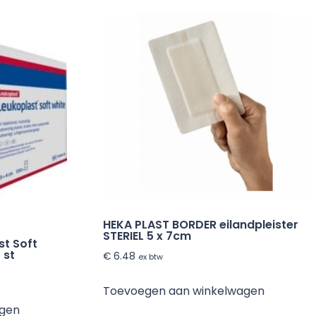
HEKA PLAST BORDER eilandpleister
STERIEL 5 x 7cm
st Soft
 st
€
6.48
ex btw
Toevoegen aan winkelwagen
agen