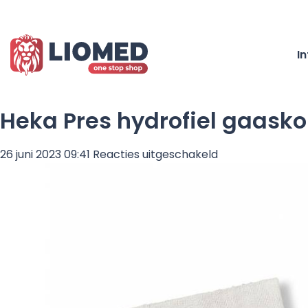
I
Heka Pres hydrofiel gaaskom
voor
26 juni 2023 09:41
Reacties uitgeschakeld
Heka
Pres
hydrofiel
gaaskompres
7,5
x
7,5
cm