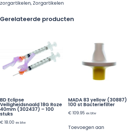
zorgartikelen
,
Zorgartikelen
Gerelateerde producten
BD Eclipse
MADA 83 yellow (30887)
Veiligheidsnaald 18G Roze
100 st Bacteriefilter
40mm (302437) – 100
€
109.95
stuks
ex btw
€
18.00
ex btw
Toevoegen aan