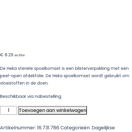
€
8.29
ex btw
De Heka steriele spoelkomset is een blisterverpakking met een
peel-open afdekfolie. De Heka spoelkomset wordt gebruikt om
vloeistoffen in de doen.
Beschikbaar via nabestelling
Heka
Toevoegen aan winkelwagen
Spoelkomset
aantal
Artikelnummer:
16.731.786
Categorieën:
Dagelijkse