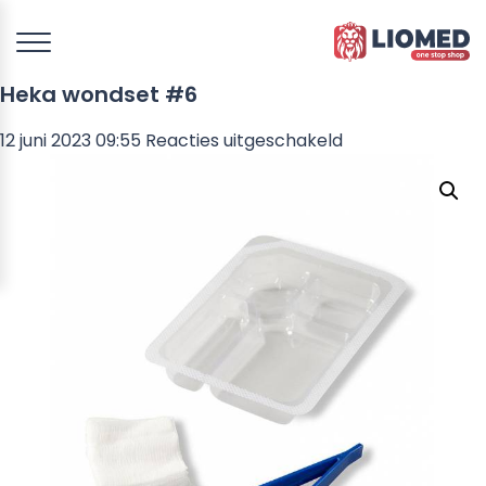
Heka wondset #6
voor
12 juni 2023 09:55
Reacties uitgeschakeld
Heka
wondset
#6