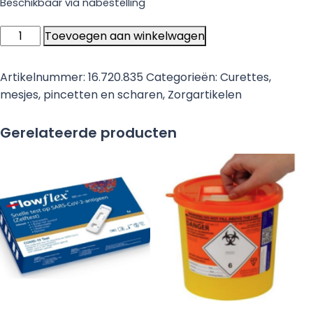
Beschikbaar via nabestelling
Heka
Toevoegen aan winkelwagen
wondset
#6
Artikelnummer:
16.720.835
Categorieën:
Curettes,
aantal
mesjes, pincetten en scharen
,
Zorgartikelen
Gerelateerde producten