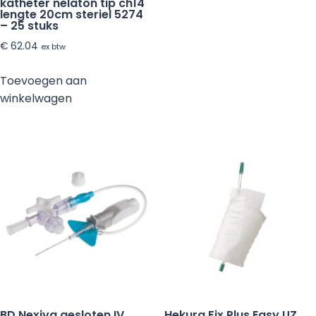
katheter nelaton tip ch14
lengte 20cm steriel 5274
– 25 stuks
€
62.04
ex btw
Toevoegen aan
winkelwagen
BD Nexiva gesloten IV
Hekura Fix Plus Easy UZ