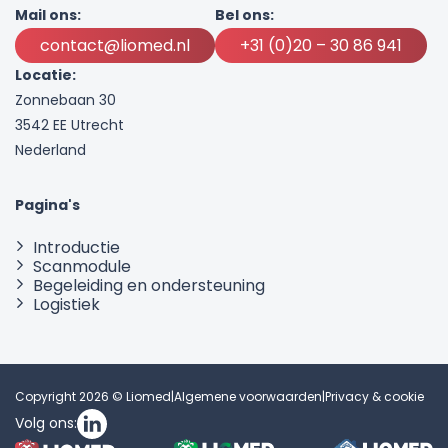
Mail ons:
Bel ons:
contact@liomed.nl
+31 (0)20 – 30 86 941
Locatie:
Zonnebaan 30
3542 EE Utrecht
Nederland
Pagina's
Introductie
Scanmodule
Begeleiding en ondersteuning
Logistiek
Copyright 2026 © Liomed
|
Algemene voorwaarden
|
Privacy & cookie
Volg ons: