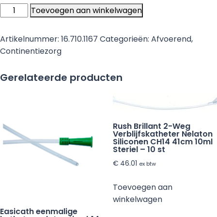
Hekura
Toevoegen aan winkelwagen
ongecoate
nelaton
Artikelnummer:
16.710.1167
Categorieën:
Afvoerend
,
afnamekatheter
Continentiezorg
40
cm
Gerelateerde producten
ch
12
-
10
Rush Brillant 2-Weg
stuks
Verblijfskatheter Nelaton
Siliconen CH14 41cm 10ml
aantal
Steriel – 10 st
€
46.01
ex btw
Toevoegen aan
winkelwagen
Easicath eenmalige