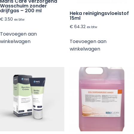
Maris Care Verzorgend
Wasschuim zonder
drijfgas – 200 ml
Heka reinigingsvloeistof
15ml
€
3.50
ex btw
€
64.32
ex btw
Toevoegen aan
Toevoegen aan
winkelwagen
winkelwagen