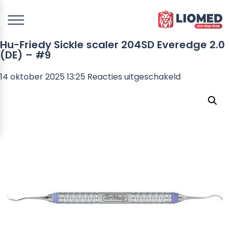
Hu-Friedy Sickle scaler 204SD Everedge 2.0
(DE) – #9
voor
14 oktober 2025 13:25
Reacties uitgeschakeld
Hu-
Friedy
Sickle
scaler
204SD
Everedge
2.0
(DE)
–
#9