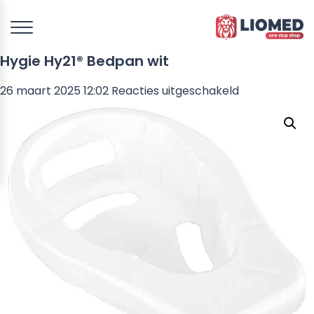
Hygie Hy21® Bedpan wit
voor
26 maart 2025 12:02
Reacties uitgeschakeld
Hygie
Hy21®
Bedpan
wit