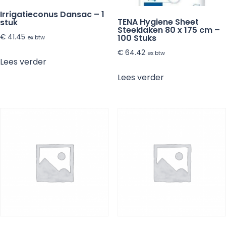
Irrigatieconus Dansac – 1
TENA Hygiene Sheet
stuk
Steeklaken 80 x 175 cm –
€
41.45
100 Stuks
ex btw
€
64.42
ex btw
Lees verder
Lees verder