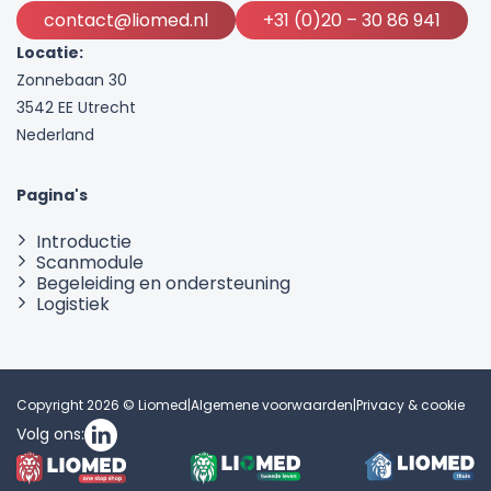
contact@liomed.nl
+31 (0)20 – 30 86 941
Locatie:
Zonnebaan 30
3542 EE Utrecht
Nederland
Pagina's
Introductie
Scanmodule
Begeleiding en ondersteuning
Logistiek
Copyright 2026 © Liomed
|
Algemene voorwaarden
|
Privacy & cookie
Volg ons: