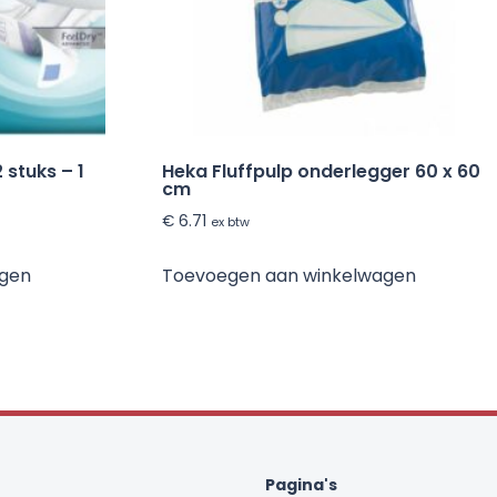
 stuks – 1
Heka Fluffpulp onderlegger 60 x 60
cm
€
6.71
ex btw
agen
Toevoegen aan winkelwagen
Pagina's