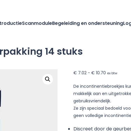
ntroductie
Scanmodule
Begeleiding en ondersteuning
Log
erpakking 14 stuks
Prijsklasse:
€
7.02
-
€
10.70
ex btw
€ 7.02
De incontinentiebroekjes k
tot
makkelijk aan en uitgetrokk
€ 10.70
gebruiksvriendelijk.
Ze zijn speciaal bedoeld voo
geen volledige incontinentie
Discreet door de geurb