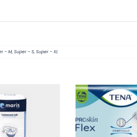
stuks
aantal
er – M, Super – S, Super – XL