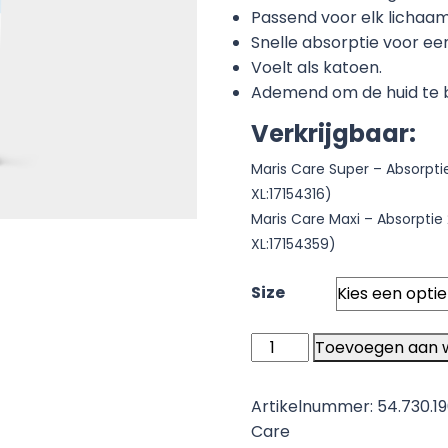
Passend voor elk lichaa
Snelle absorptie voor een
Voelt als katoen.
Ademend om de huid te
Verkrijgbaar:
Maris Care Super – Absorptie
XL:17154316)
Maris Care Maxi – Absorptie 
XL:17154359)
Size
Incontinentie
Toevoegen aan 
broekjes
-
Artikelnummer:
54.730.1
verpakking
Care
14