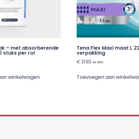
zak – met absorberende
Tena Flex Maxi maat L 22
0 stuks per rol
verpakking
€
21.92
ex btw
aan winkelwagen
Toevoegen aan winkelw