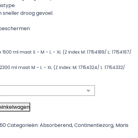
mstype
 sneller droog gevoel.
 beschermen
 1500 ml maat S – M – L – XL (Z index M: 17154189/ L: 17154197/
2300 ml maat M – L – XL (Z index: M: 17154324/ L :17154332/
winkelwagen
960
Categorieën:
Absorberend
,
Continentiezorg
,
Maris