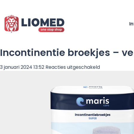
I
Incontinentie broekjes – v
voor
3 januari 2024 13:52
Reacties uitgeschakeld
Incontinentie
broekjes
–
verpakking
14
stuks