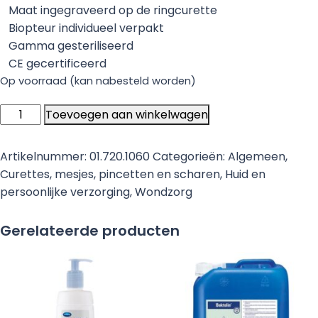
Maat ingegraveerd op de ringcurette
Biopteur individueel verpakt
Gamma gesteriliseerd
CE gecertificeerd
Op voorraad (kan nabesteld worden)
KAI
Toevoegen aan winkelwagen
ring
Curette,
Artikelnummer:
01.720.1060
Categorieën:
Algemeen
,
steriel
Curettes, mesjes, pincetten en scharen
,
Huid en
per
persoonlijke verzorging
,
Wondzorg
st
verpakt,
Gerelateerde producten
disposable
2
mm,
(MK402)
-