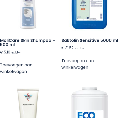
20
stuks
aantal
MoliCare Skin Shampoo –
Baktolin Sensitive 5000 ml
500 ml
€
31.52
ex btw
€
5.10
ex btw
Toevoegen aan
Toevoegen aan
winkelwagen
winkelwagen