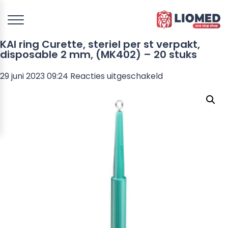
KAI ring Curette, steriel per st verpakt,
disposable 2 mm, (MK402) – 20 stuks
voor
29 juni 2023 09:24
Reacties uitgeschakeld
KAI
ring
Curette,
steriel
per
st
verpakt,
disposable
2
mm,
(MK402)