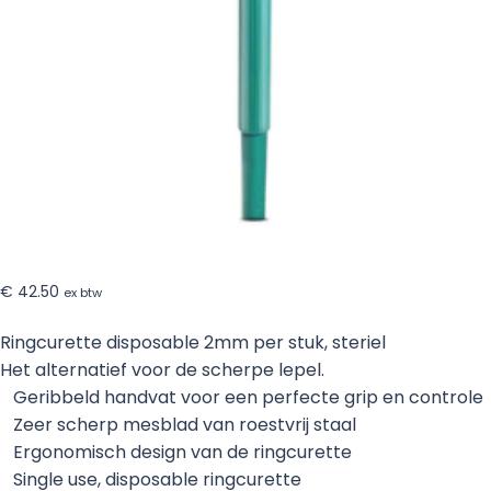
–
20
stuks
€
42.50
ex btw
Ringcurette disposable 2mm per stuk, steriel
Het alternatief voor de scherpe lepel.
Geribbeld handvat voor een perfecte grip en controle
Zeer scherp mesblad van roestvrij staal
Ergonomisch design van de ringcurette
Single use, disposable ringcurette